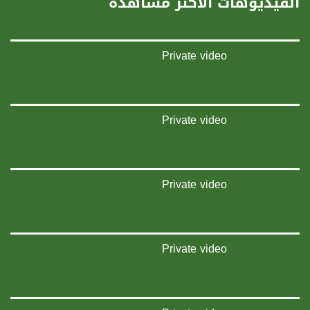
الفيديوهات الأكثر مشاهدة
الموقع الالكتروني:
www.musawachannel.com
Private video
فيسبوك:
https://www.facebook.com/musawachannel
تويتر:
https://twitter.com/musawachannel
Private video
يوتيوب:
https://www.youtube.com/channel/UCwJbDUmIxc-JX8PX53ek2Zg/feed
Private video
بينترست:
https://www.pinterest.com/musawachannel
فيميو:
https://vimeo.com/musawachannel
Private video
غوغل+:
://plus.google.com/u/0/b/115185778161375637310/115185778161375637310/posts/p/pub?
_ga=1.123333704.2101815806.1418341384