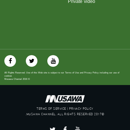
Private video
#_٤٨
48_#
‫#‏فلسطين_٤٨‬
‫#‏فلسطين_48‬
‪falasteen_48#‎‬
‫#‏عرب_٤٨
‪‎arab_48#‬
‫#‏تواصل‬
‫#‏اكسر_حصارك‬
‫#‏بلشنا_نرجع‬
‫#‏شعب_واحد‬
‪#‎mosawah‬
All Rights Reserved. Use of this Web site is subject to our Terms of Use and Privacy Policy including our use of
#musawa
cookies
Musawa Channel
2016
©
#musawachannel
mosawah.com#
#musawachannel.com
‪#‎Equality‬
‪#‎égalité‬
TERMS OF SERVICE | PRIVACY POLICY
‫#‏مساواة‬
©2017 MUSAWA CHANNEL. ALL RIGHTS RESERVED.
‫#‏حق‬
‫#‏عدالة‬
‫#‏تساوٍ‬