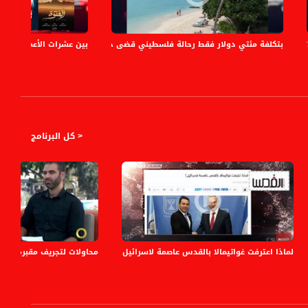
" ضمن مشروع "حديث.. أصيل"،الكاملة،المحتوى في رمضان،28
بتكلفة مئتي دولار فقط رحالة فلسطيني قضى خمس ايام بجزر المالديف ،الكاملة
بين عشرات الأعمال الدرام
< كل البرنامج
لماذا اعترفت غواتيمالا بالقدس عاصمة لاسرائيل! ،مترو الصحافة، 26.12.17 - قناة مساواة الفضائية
محاولات لتجريف مقبرة رمية - ر