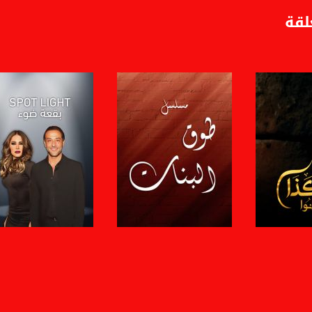
لقة
فى عاطف قبلاوي. يبُث البرنامج كل يوم في رمضان
ة، صوت فلسطينيي الداخل - لاول مرة منذ ٧٠ عام
الفضائي الفلسطيني PalSat وعلى مدار القمر NileSat من خلال التردد التالي :
 :
برنامج
صفحة البرنامج
صفحة البرنامج