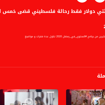
ئتي دولار فقط رحالة فلسطيني قضى خمس ايام
برنامج #المحتوى_في_رمضان 2020 تناول عدة فقرات و مواضيع
ع تربوي أونلاين يساهم في إرشادات للأم والعائلة
 الأطباء الشباب البارزين على تك توك ويقدم محتواه هناك
ملة
شعبنا لم يصل من أوروبا، نحن سكان البلاد الأصليين
ة فلسطيني قضى خمس ايام بجزر المالديف بتكلفة مئتي دولار فقط