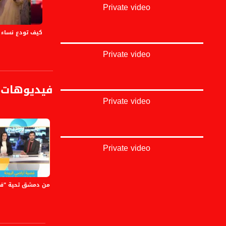
المواضيع والفقرات 
Private video
للطفولة عنوان مشرو
للطفولة عنوان مشرو
كيف تودع نساء 
مع تأخر الحمل: مشر
د. زيد السّمكري من
Private video
طبيب يقدّم محتواه
هبوط في تقييم تطبيق تيك توك من .5/5
والد مصطفى يونس: 
التطورات القانون
فيديوهات 
معتصم عليوي رحالة
Private video
رحالة فلسطيني يوثّ
معتصم عليوي: قضينا 5 ايام بجزر المالديف بتكلفة 200 
Private video
الضيوف :
للطفولة عنوان
من دمشق تحية "فلسط
دانيا الشعار | ولاء 
براءة داوود
د. زيد السّمكري
تك توك
تظاهرة باقة