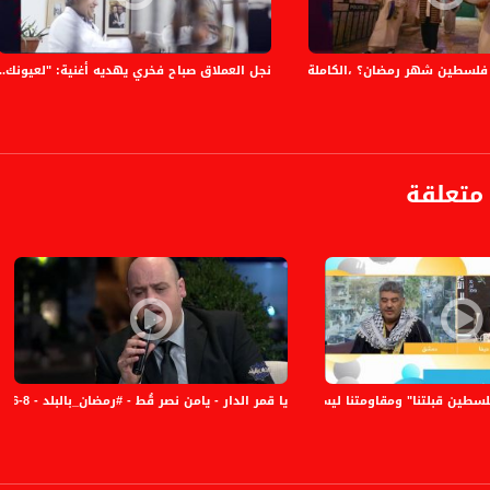
:
ع تربوي أونلاين يساهم في إرشادات للأم والعائلة
ع تربوي يوجه معظم مُحتواه للطفل العربي خارج البلاد العربية
فلسطين شهر رمضان؟ ،الكاملة،المحتوى في رمضان،حلقة 29
نجل العملاق صباح فخري يهديه أغنية: "لعيونك..
وع لمرافقة ودعم النساء خلال سيرورة العلاج
 الأطباء الشباب البارزين على تك توك
 على تك توك ليصل من جمهور الأردن إلى العالم العربي
4 نجوم إلى 2/5 نجوم في البلاي ستور
شعبنا لم يصل من أوروبا، نحن سكان البلاد الأصليين
ية في قضية إعدام مصطفى يونس في تل هشومير
متعلقة
 فلسطيني ناشط على المنصّات الإجتماعيّة
ق العالم وينقل مغامراته المتنوعة على المنصات الإجتماعيّة
دولار بس
يا قمر الدار - يامن نصر قُط - #رمضان_بالبلد - 8-6-2016- قناة مساواة الفضائية
ين قبلتنا" ومقاومتنا ليست فقط بندقية وايضا موسيقى،خالد موقاري،صباحنا غير،30-3-19
دركل