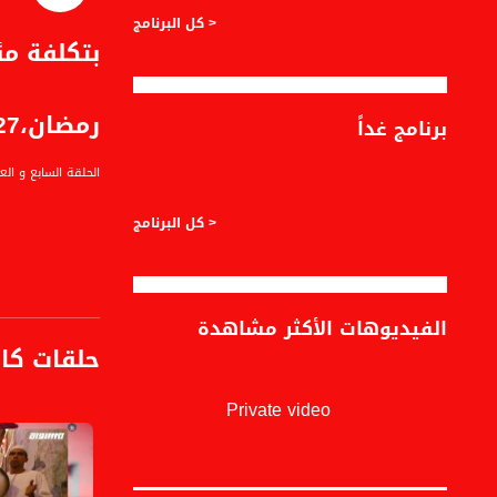
< كل البرنامج
بتكلفة م
رمضان،27
برنامج غداً
الحلقة السابع و العشرين من 
< كل البرنامج
العناوين الرئيسية
للطفولة عنوان مشرو
الفيديوهات الأكثر مشاهدة
د. زيد السّمكري من
حلقات كا
والد مصطفى يونس: 
معتصم عليوي: رحال
Private video