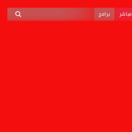
باشر
برامج