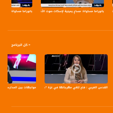
بانوراما مساواة: مساعٍ يمينية لإسكات صوت الآذان
بانوراما مساواة: بن غفير
الفلسطيني لرصد مختلف القضايا التي يعيشها المجتمع العربي هنا وإبراز تفاصيلها
< كل البرنامج
لفحماوي ضد الجريمة والشرطة
القدس العربي : فتح تلغي مهرجانها في غزة “حقنا للدماء” ،الكاملة،مترو الصحافة،8-1-2019،مساوا
مواجهات بين المدارس الاهلية وال