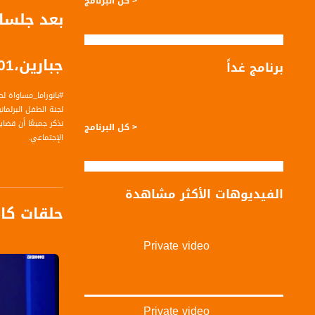
< كل البرنامج
بعد جلسات
جبارين،05.01
برنامج غداً
#بانوراما_مساواة لحلقة الخامس من كا
لجنة الطفل البرلما
نذكر جميعًا أن قضا
< كل البرنامج
الإجتماعي.
الفيديوهات الأكثر مشاهدة
الضيف :
حلقات كا
د. يوسف جبارين -ع
Private video
المحاور:
نتيجة ايجابية لمنصا
ما هي تفاصيل القرا
ما الذي سيغيره ال
متى سيخرج الى حيز 
Private video