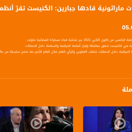
 ماراثونية قادها جبارين: الكنيست تقرّ أنظ
نون الثاني 2021 عبر شاشة قناة مساواة الفضائية تناولت :
نية في الكنيست تحقق مطلبها بإقرار أنظمة المراقبة والسلامة داخل الحضانات.
يا المراقبة داخل الحضانات شغلت العناوين والرأي العام خلال العام الأخير بعد فضح سلسلة من 
ملة
ضو كنيست عن القائمة المشتركة - رئيس لجنة حقوق الطفل البرلمانية
ت التواصل الاجتماعي
ر؟
قرار على ارض الواقع بشكل فعلي؟ وكيف سيساهم في التقليل من هذه الحالات الشاذة؟
التنفيذ؟