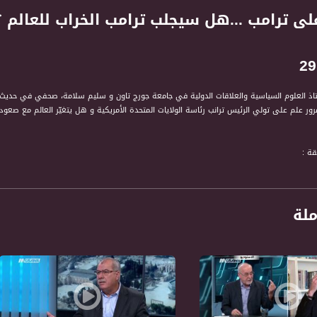
لى ترامب ...هل سيجلب ترامب الخراب للعالم 
تاذ العلوم السياسية والعلاقات الدولية في جامعة جورج تاون و سليم سلامة، صحفي في حديث 
قة :
أستاذ العلوم السياسية والعلاقات الدولية في جامعة جورج تاون
حفي
لباحث الأكاديمي الإسرائيلي
ملة
سجيل حلقة 29-12-2017على قناة اليوتيوب الرسمية
حكيم " برنامج حواري اسبوعي يتناول قضايا الداخل ارتباطا باحداث الساعة في الشان السياسي و
 المشاهد في الداخل وكذلك اهتمامات الفلسطيني والعربي عموما. الى جانب ذلك فان البرنامج يثي