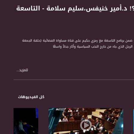
؟! د.أمير خنيفس،سليم سلامة - التاسعة
ضمن برنامج التاسعة مع رمزي حكيم على قناة مساواة الفضائية (حلقة الجمعة
للمزيد...
كل الفيديوهات
الاجتماعي والاقتصادي. حتى الثقافة والفن ونمط الحياة. من خلال فقرات حوارية تمثل
ر قضايا بمبادرته ويناقشها مع صناع القرار والشخصيات التمثيلية والجماهيرية.