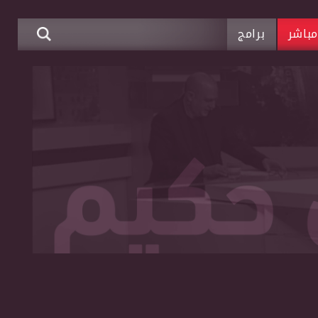
باشر
برامج