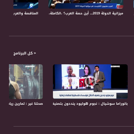
ميزانية الدولة 2019... أين حصة العرب؟ ،الكاملة،التاسعة، 16.3.2018،قناة مساواة الفضائية
لة - 4-5-2018– التاسعة -مساواة
المناقصة والعرب.. عنصرية في "كفار ه
< كل البرنامج
بانوراما سوشيال : نجوم هوليود ينددون بتصنيف الاحتلال لمؤسسات فلسطينية ك
صحتنا غير : تمارين رياضية : مع طارق ناطور (trx) ،ص