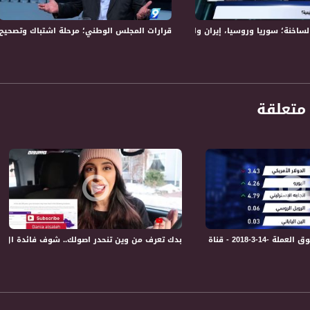
ة، صوت فلسطينيي الداخل - لاول مرة منذ ٧٠ عام
ة؛ سوريا وروسيا، إيران واسرائيل، ماذا تغيّر؟!- الكاملة -11-5-2018- التاسعة
قرارات المجلس الوطني؛ مرحلة اشتباك وتصحيح لخلل أوسلو – الكام
الفضائي الفلسطيني PalSat وعلى مدار القمر NileSat من خلال التردد التالي :
 :
متعلقة
اواة الفضائية - MusawaChannel
بدك تعرف من وين تنحدر اصولك.. شوف فائدة ال DNA،دانيا الصالح،يوتيوبرز،8.5.2019،قناة مساواة