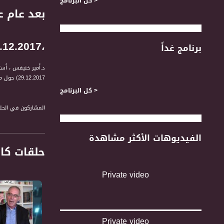
< كل البرنامج
بعد عام ع
،29.12.2017
برنامج غداً
د.أمير خنيفس ، أس
29.12.2017) حول مرور علم على تولي الرئيس ترانب رئاسة الولايات المتحدة الأمريكية و هل يتغيّر العالم مع صعود الرجل الذي جاء من خارج النخب السياسية وأثار جدلاً واسعًا
< كل البرنامج
المشاركون في الحل
** د.أمير خنيفس ، 
** سليم سلامة، ص
الفيديوهات الأكثر مشاهدة
** د.ايدي كوهن ، ا
حلقات كا
لمتابعي قناة مساواة الفضائية - ت
Private video
" التاسعة مع رمزي 
اهتمامات المتلقي /
Private video