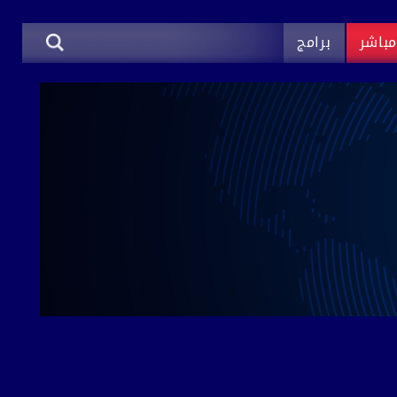
باشر
برامج