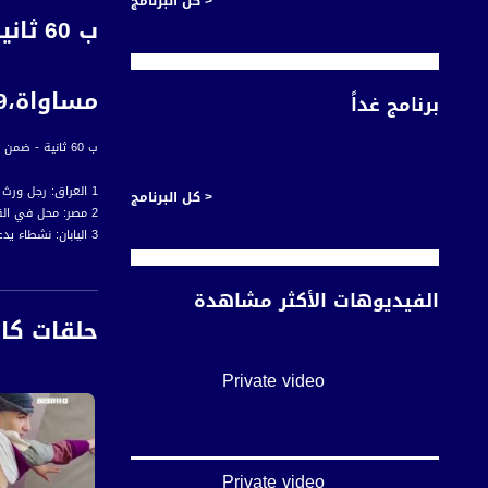
< كل البرنامج
ب 60
مساواة،29-8
برنامج غداً
ب 60 ثانية - ضمن #اخبار_مساواة لحلقة التاسع والعشرين من آب 2018 عبر شاشة قناة مساواة الفضائية
1 العراق: رجل ورث مهنة عمل نماذج سفن مصغرة عن والده بطريقة تحافظ على التراث
< كل البرنامج
2 مصر: محل في القاهرة يحفظ تفاصيل الأحباب من خلال صنع قوالب
3 اليابان: نشطاء يدعون لإنقاذ الدولفين "هني" من الإهمال بمتنزه للكائنات المائية
4 كاليفورنيا: بيع سيارة الفيل الطائر دامبو مقابل 483 ألف دولار في مزاد لمقتنيات من ديزني لاند
5 نيويورك: النحل يغزو مظلة عربة لبيع النقانق بمنطقة تايمز سكوير والشرطة تغلق شارعا بالميدان
الفيديوهات الأكثر مشاهدة
حلقات كا
Private video
أخبار مساواة هي نش
#اخبار_مساواة يومياً الساعة 6:00 مس
Private video