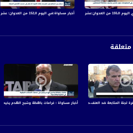
ة، صوت فلسطينيي الداخل - لاول مرة منذ ٧٠ عام
في قصف الاحتلال المتواصل على قطاع غزة
أخبار مساواة:في اليوم الـ152 من العدوان: عشرات الشهداء والجرحى في قصف الاحتلال المتواصل على قطاع غزة
الفضائي الفلسطيني PalSat وعلى مدار القمر NileSat من خلال التردد التالي :
 :
متعلقة
متابعة ضد العنف،صباحنا غير،18-12-2018،قناة مساواة الفضائية
أخبار مساواة : غرامات باهظة وشبح الهدم يخيم ع