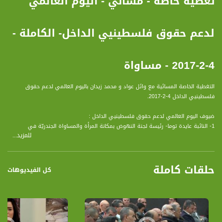
تغطية خاصة - مسائي - اليوم العالمي
لدعم حقوق فلسطينيي الداخل- الكاملة -
4-2-2017 - مساواة
التغطية الخاصة المسائية مع وائل عواد و محمد زيدان باليوم العالمي لدعم حقوق
فلسطينيي الداخل 4-2-2017.
ضيوف اليوم العالمي لدعم حقوق فلسطينيي الداخل :
1- النائبة عايدة توما- رئيسة لجنة النهوض بمكانة المرأة والمساواة الجندريّة في
للمزيد...
الكنيست
2- خالد ابو عرار - هدم بيته وبيت اخوته
3- الشيخ رائد صلاح
حلقات كاملة
4- بروفيسور أسعد غانم - محاضر في جامعة حيفا
كل الفيديوهات
اليوم العالمي لدعم حقوق الفلسطينيين في الداخل الذي اعلنت عنه لجنة المتابعة العليا
للجماهير العربية. يأتي اليوم الثلاثون من كانون الثاني كمبادرة من كافة القيادات
والفصائل والأحزاب الفلسطينية في الداخل ودولة فلسطين المحتلة و فلسطيني الشتات