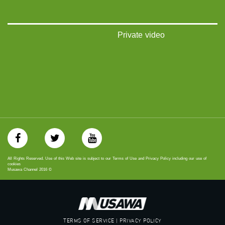
‫#‏شعب_واحد‬
‪#‎mosawah‬
#musawa
#musawachannel
Private video
mosawah.com#
#musawachannel.com
‪#‎Equality‬
‪#‎égalité‬
‫#‏مساواة‬
‫#‏حق‬
‫#‏عدالة‬
‫#‏تساوٍ‬
‫#‏تعادل‬
‫#‏تماثل‬
‫#‏تسوية‬
‫#‏معادلة‬
All Rights Reserved. Use of this Web site is subject to our Terms of Use and Privacy Policy including our use of
cookies
Musawa Channel
2016
©
TERMS OF SERVICE | PRIVACY POLICY