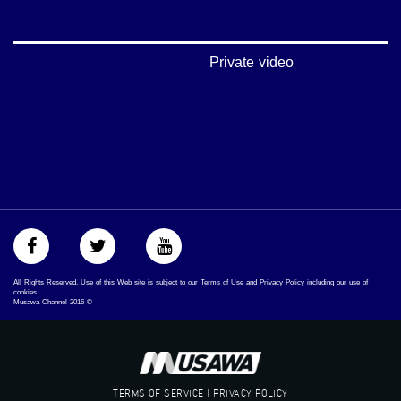
#musawachannel.com
‪#‎Equality‬
‪#‎égalité‬
‫#‏مساواة‬
Private video
‫#‏حق‬
‫#‏عدالة‬
‫#‏تساوٍ‬
‫#‏تعادل‬
‫#‏تماثل‬
‫#‏تسوية‬
‫#‏معادلة‬
All Rights Reserved. Use of this Web site is subject to our Terms of Use and Privacy Policy including our use of
cookies
Musawa Channel
2016
©
TERMS OF SERVICE | PRIVACY POLICY