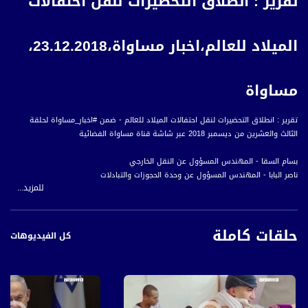
تقرير : انطلاق التحضيرات لنقل احتفالات
الميلاد للعالم،اخبار مساواة،23.12.2018،
مساواة
تقرير : انطلاق التحضيرات لنقل احتفالات الميلاد للعالم - ضمن #اخبار_مساواة لحلقة
الثالث والعشرين من ديسمبر 2018 عبر شاشة قناة مساواة الفضائية
بسام السقا - المهندس المسؤول عن النقل الخارجي
ناصر البابا - المهندس المسؤول عن وحدة الحجوزات والتبادلات
للمزيد...
الأب إبراهيم فلتس - ممثل حراسة الأراضي المقدسة لدى فلسطين
أخبار مساواة هي نشرة إخبارية يومية على مدار الساعة لأبرز القضايا الاجتماعية،
حلقات كاملة
الاقتصادية، الثقافية والسياسية للمواطن العربي الفلسطيني في الداخل.
كل الفيديوهات
#اخبار_مساواة يومياً الساعة 6:00 مساءً بتوقيت القدس
قناة مساواة الفضائية، صوت فلسطينيي الداخل - لاول مرة منذ ٧٠ عام