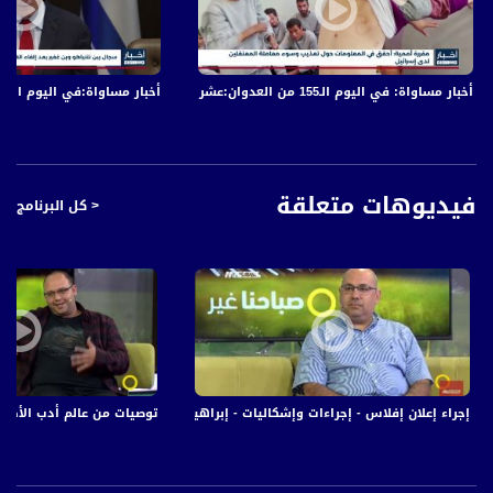
قناة مساواة الفضائية تبث عبر الحيّز الفضائي الفلسطيني PalSat وعلى مدار القمر
NileSat من خلال التردد التالي :
أخبار مساواة: في اليوم الـ155 من العدوان:عشرات الشهداء والجرحى في قصف الاحتلال المتواصل على قطاع غزة
أخبار مساواة:في اليوم الـ152 من العدوان: عشرات الشهداء والجرحى في قصف الاحتلال المتواصل على قطاع غزة
Downlink frequency - الترد :
12645 MHZ
Polarity - الاستقطاب:
Horizontal
فيديوهات متعلقة
< كل البرنامج
Symb.Rate - معدل الترميز:
27.500 MS/s
FEC - تصحيح الخطأ :
5/6
عربسات Arabsat Badr 4 at 26.0 east
إجراء إعلان إفلاس - إجراءات وإشكاليات - إبراهيم بحوث- صباحنا غير- 7.11.2017 -مساواة
توصيات من عالم أدب الأطفال،لؤي وتد، ان
DL: 11958 H
SR: 27500
FEC: 5/6