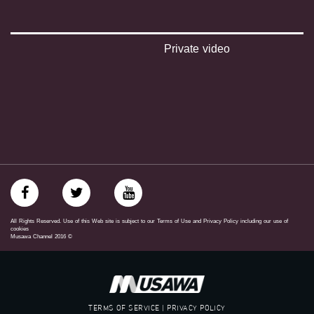
‪#‎égalité‬
‫#‏مساواة‬
‫#‏حق‬
‫#‏عدالة‬
Private video
‫#‏تساوٍ‬
‫#‏تعادل‬
‫#‏تماثل‬
‫#‏تسوية‬
‫#‏معادلة‬
All Rights Reserved. Use of this Web site is subject to our Terms of Use and Privacy Policy including our use of
cookies
Musawa Channel
2016
©
TERMS OF SERVICE | PRIVACY POLICY