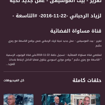
تقرير - بيت الموسيقى - عمل جديد تحية
لزياد الرحباني -22-11-2016- #التاسعة -
قناة مساواة الفضائية
تقرير - بيت الموسيقى - عمل جديد تحية لزياد الرحباني ضمن برنامج التاسعة مع رمزي
حكيم
لمتابعي قناة مساواة الفضائية - تسجيل حلقة 22-11-2016على قناة اليوتيوب الرسمية
" التاسعة مع رمزي حكيم " برنامج حواري اسبوعي يتناول قضايا الداخل ارتباطا باحداث
للمزيد...
الساعة في الشان السياسي والاجتماعي والاقتصادي. حتى الثقافة والفن ونمط الحياة.
من خلال فقرات حوارية تمثل اهتمامات المتلقي / المشاهد في الداخل وكذلك اهتمامات
الفلسطيني والعربي عموما. الى جانب ذلك فان البرنامج يثير قضايا بمبادرته ويناقشها مع
حلقات كاملة
صناع القرار والشخصيات التمثيلية والجماهيرية.
كل الفيديوهات
قناة مساواة الفضائية، صوت فلسطينيي الداخل - لاول مرة منذ ٧٠ عام
قناة مساواة الفضائية تبث عبر الحيّز الفضائي الفلسطيني PalSat وعلى مدار القمر