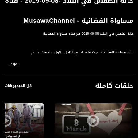
حالة الطقس في البلاد -08-09-2019 - قناة
مساواة الفضائية - MusawaChannel
حالة الطقس في البلاد 08-09-2019 عبر قناة مساواة الفضائية
قناة مساواة الفضائية، صوت فلسطينيي الداخل - لاول مرة منذ ٧٠ عام
للمزيد...
قناة مساواة الفضائية تبث عبر الحيّز الفضائي الفلسطيني PalSat وعلى مدار القمر
NileSat من خلال التردد التالي :
حلقات كاملة
Downlink frequency - الترد :
كل الفيديوهات
12645 MHZ
Polarity - الاستقطاب:
Horizontal
Symb.Rate - معدل الترميز:
27.500 MS/s