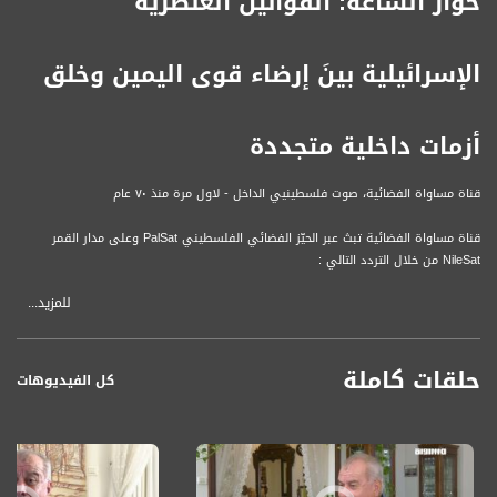
حوار الساعة: القوانين العنصرية
الإسرائيلية بينَ إرضاء قوى اليمين وخلق
أزمات داخلية متجددة
قناة مساواة الفضائية، صوت فلسطينيي الداخل - لاول مرة منذ ٧٠ عام
قناة مساواة الفضائية تبث عبر الحيّز الفضائي الفلسطيني PalSat وعلى مدار القمر
NileSat من خلال التردد التالي :
للمزيد...
Downlink frequency - الترد :
12645 MHZ
حلقات كاملة
Polarity - الاستقطاب:
كل الفيديوهات
Horizontal
Symb.Rate - معدل الترميز:
27.500 MS/s