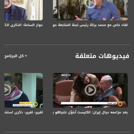
FEC - تصحيح الخطأ :
5/6
حوار الساعة: الذكرى الـ23 لهبّة القدس والأقصى: واقع الجماهير العربيّة وارتدادات الهبّة المتواصلة
لقاء خاص مع محمد بركة رئيس لجنة المتابعة حول إعلان الإضراب في الأول من أكتو
عربسات Arabsat Badr 4 at 26.0 east
DL: 11958 H
SR: 27500
FEC: 5/6
فيديوهات متعلقة
< كل البرنامج
للتواصل:
بريد الكتروني:
anafalasteeni@musawachannel.com
للتفاعل:
الموقع الالكتروني:
www.musawachannel.com
بعد مزاعمه حيال إيران: الكنيست تُخوِّل نتنياهو بقرار شنّ الحرب ،صباحنا غير،1-5-2018،قناة مساواة
تقرير- تقرير- ذكرى استشهاد الزيادنة والجع
فيسبوك:
https://www.facebook.com/musawachannel