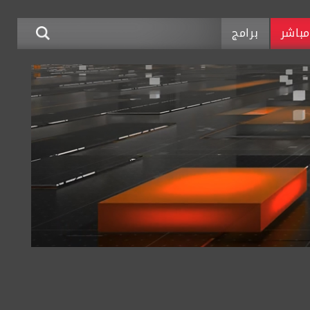
باشر
برامج