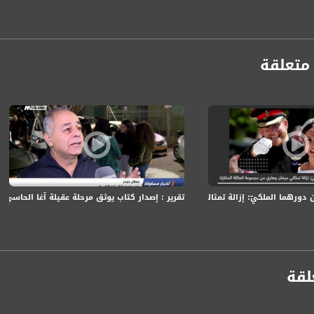
متعلقة
anafalasteeni@m
www.mu
رهما الملكيّ: إزالة تمثالي ميغان وهاري من مجموعة العائلة الملكيّة،المحتوى،13.01
تقرير : إصدار كتاب يوثق مرحلة عقيلة آغا الحاسي ،اخبار مساواة،8
https://www.facebook.
https://twitter
لقة
https://www.youtube.com/channel/UCwJbDUmIxc-J