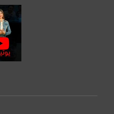
بينترست:
com/musawachannel
فيميو:
com/musawachannel
غوغل+:
815806.1418341384
#_٤٨
48_#
‫#‏فلسطين_٤٨‬
‫#‏فلسطين_48‬
‪falasteen_48#‎‬
صفحة ال
‫#‏عرب_٤٨
‪‎arab_48#‬
‫#‏تواصل‬
‫#‏اكسر_حصارك‬
‫#‏بلشنا_نرجع‬
‫#‏شعب_واحد‬
‪#‎mosawah‬
#musawa