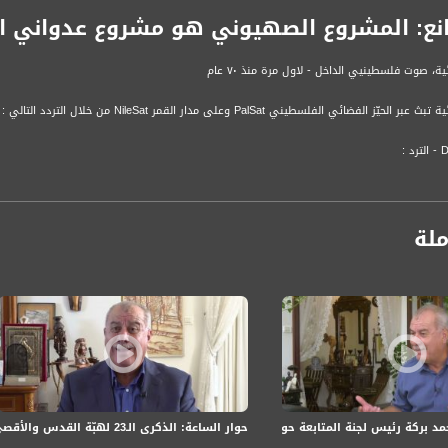
نع: المشروع الصهيوني هو مشروع عدواني 
ة، صوت فلسطينيي الداخل - لاول مرة منذ ٧٠ عام
الفضائي الفلسطيني PalSat وعلى مدار القمر NileSat من خلال التردد التالي :
 :
ملة
حوار الساعة: الذكرى الـ23 لهبّة القدس والأقصى: واقع الجماهير العربيّة وارتدادات الهبّة المتواصلة
د بركة رئيس لجنة المتابعة حول إعلان الإضراب في الأول من أكتوبر