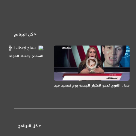
< كل البرنامج
السماح لإعطاء المواطن المدين فرصة
7.12.201، مساواة
معا : القوى تدعو لاعتبار الجمعة يوم تصعيد ميداني بوجه الاحتلال، مترو الصحافة، 24.6.2018- مساواة
< كل البرنامج