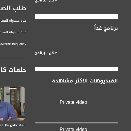
< كل البرنامج
طلب الصا
قناة مساواة الفضائي
برنامج غداً
قناة مساواة الفضائية تبث عبر الحيّز 
Downlink frequency - الترد
12645 MHZ
< كل البرنامج
Polarity - الاستقطاب:
حلقات كا
Horizontal
الفيديوهات الأكثر مشاهدة
Symb.Rate - معدل الترميز:
27.500 MS/s
FEC - تصحيح الخطأ :
Private video
5/6
عربسات Arabsat Badr 4 at 26.0 east
لقاء خاص مع محم
Private video