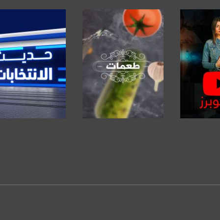
https://www.pinterest.
https://vimeo.
u/0/b/115185778161375637310/115185778161375637310/posts/p/pub?_ga=1.123333704.2101
برنامج
صفحة البرنامج
صفحة البرنامج