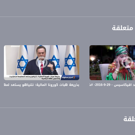
متعلقة
ة، صوت فلسطينيي الداخل - لاول مرة منذ ٧٠ عام
الفضائي الفلسطيني PalSat وعلى مدار القمر NileSat من خلال التردد التالي :
 #شو_بالبلد - قناة مساواة الفضائية
بذريعة هبات كورونا المالية: نتنياهو يستعد لمهاجم
 :
لقة