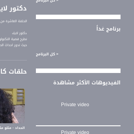
< كل البرنامج
دكتور لايك 
الحلقة العاشرة من 
برنامج غداً
دكتور لايك
نطرح قضية التكنولو
حيث تدور احداث ال
الفيس بوك والتكنول
< كل البرنامج
حلقات كا
مسلسل مثلو مثايل
الفيديوهات الأكثر مشاهدة
تأليف :
علا اسحاق
Private video
بطولة :
علا اسحاق
يعقوب اسحاق
الحداد - مثلو مثايل 
بالمشاركة مع :
Private video