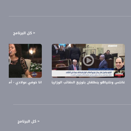
< كل البرنامج
ة مندلبليت وتسجيل نقاط سياسية،تقرير،اخبارمساواة،25.1
غانتس ونتنياهو ينطلقان بتوزيع الحقائب الوزارية،الكاملة،بانوراما مساواة ،10.05.2020،قناة مساواة
انا خوفي عولادي - أميمة سرحان - #رمضان_بال
< كل البرنامج