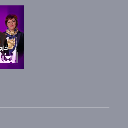
FEC - تصحيح الخطأ :
5/6
للتواصل:
بريد الكتروني:
usawachannel.com
للتفاعل:
الموقع الالكتروني:
sawachannel.com
صفحة ال
فيسبوك:
com/musawachannel
تويتر:
.com/musawachannel
يوتيوب: