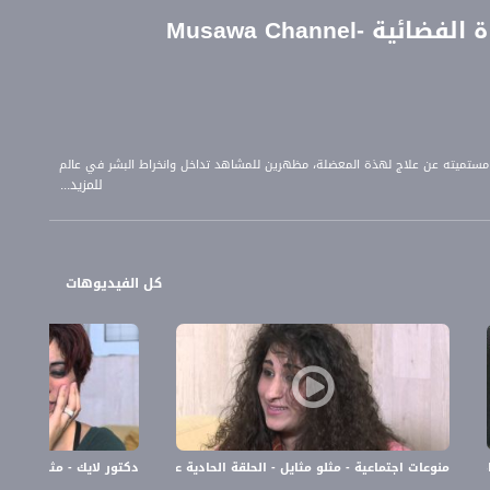
Musawa Channel
 مستميته عن علاج لهذة المعضلة، مظهرين للمشاهد تداخل وانخراط البشر في عالم
للمزيد...
كل الفيديوهات
الفضائية -Musawa Channel
منوعات اجتماعية - مثلو مثايل - الحلقة الحادية عشر - قناة مساواة الفضائية -Musawa Channel
دكتور لايك - مثلو مثايل - الح