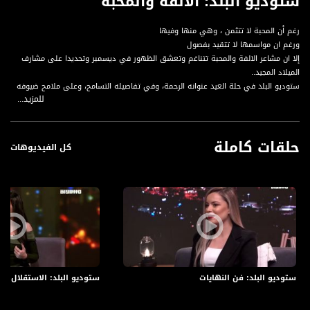
ستوديو البلد: الألفة والمحبة
رغم أن المحبة لا تتثمن ، وهي منها وفيها
ورغم ان مواسمها لا تتقيد بفصول
إلا ان مشاعر الالفة والمحبة تتناغم وتعشق الظهور في ديسمبر وتحديدا على مشارف
الميلاد المجيد..
ستوديو البلد في حلة العيد عنوانه الرحمة، وفي تفاصيله التسامح، وعلى ملامح ضيوفه
للمزيد...
الامل، الشغف، والعطاء..
ضيوف الحلقة:
حلقات كاملة
الفنان اياد عابد
كل الفيديوهات
الاعلامية رانية الهندية
عازف العود المقدسي كنعان الغول
المحامية ومستشارة المظهر مرفت عودة
قناة مساواة الفضائية، صوت فلسطينيي الداخل - لاول مرة منذ ٧٠ عام
قناة مساواة الفضائية تبث عبر الحيّز الفضائي الفلسطيني PalSat وعلى مدار القمر
NileSat من خلال التردد التالي :
ستوديو البلد: فن النهايات
ستوديو البلد: الاستقلال ال
Downlink frequency - الترد :
12645 MHZ