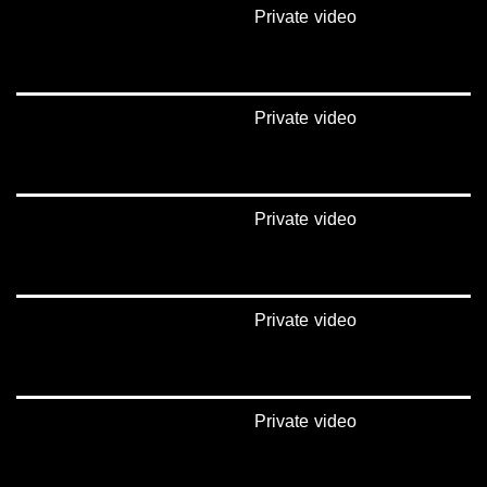
_ga=1.123333704.2101815806.1418341384
Private video
#_٤٨
48_#
‫#‏فلسطين_٤٨‬
‫#‏فلسطين_48‬
Private video
‪falasteen_48#‎‬
‫#‏عرب_٤٨
‪‎arab_48#‬
‫#‏تواصل‬
Private video
‫#‏اكسر_حصارك‬
‫#‏بلشنا_نرجع‬
‫#‏شعب_واحد‬
‪#‎mosawah‬
#musawa
Private video
#musawachannel
mosawah.com#
#musawachannel.com
‪#‎Equality‬
‪#‎égalité‬
Private video
‫#‏مساواة‬
‫#‏حق‬
‫#‏عدالة‬