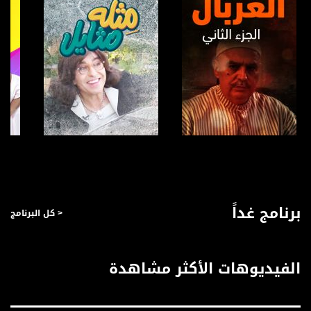
للتفاعل:
الموقع الالكتروني:
www.musawachannel.com
فيسبوك:
https://www.facebook.com/musawachannel
تويتر:
https://twitter.com/musawachannel
يوتيوب:
صفحة البرنامج
صفحة البرنامج
https://www.youtube.com/channel/UCwJbDUmIxc-JX8PX53ek2Zg/feed
بينترست:
برنامج غداً
< كل البرنامج
https://www.pinterest.com/musawachannel
فيميو:
https://vimeo.com/musawachannel
الفيديوهات الأكثر مشاهدة
غوغل+:
://plus.google.com/u/0/b/115185778161375637310/115185778161375637310/posts/p/pub?