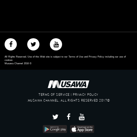
‫#‏تساوٍ‬
‫#‏تعادل‬
‫#‏تماثل‬
‫#‏تسوية‬
‫#‏معادلة‬
All Rights Reserved. Use of this Web site is subject to our Terms of Use and Privacy Policy including our use of
cookies
Musawa Channel
2016
©
TERMS OF SERVICE | PRIVACY POLICY
©2017 MUSAWA CHANNEL. ALL RIGHTS RESERVED.