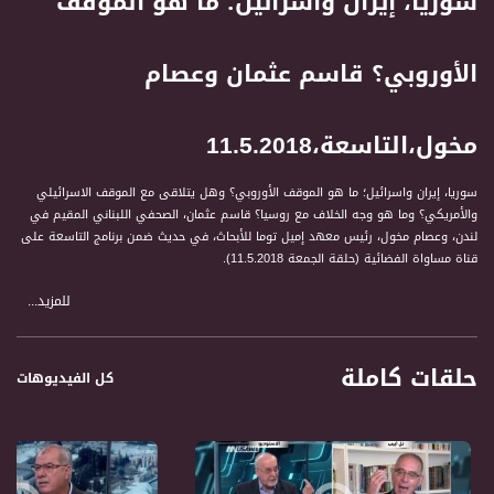
سوريا، إيران واسرائيل؛ ما هو الموقف
الأوروبي؟ قاسم عثمان وعصام
مخول،التاسعة،11.5.2018
سوريا، إيران واسرائيل؛ ما هو الموقف الأوروبي؟ وهل يتلاقى مع الموقف الاسرائيلي
والأمريكي؟ وما هو وجه الخلاف مع روسيا؟ قاسم عثمان، الصحفي اللبناني المقيم في
لندن، وعصام مخول، رئيس معهد إميل توما للأبحاث، في حديث ضمن برنامج التاسعة على
قناة مساواة الفضائية (حلقة الجمعة 11.5.2018).
للمزيد...
المشاركون في الحلقة
1 عصام مخول، رئيس معهد إميل توما للأبحاث
حلقات كاملة
2 بروفيسور إيال زيسر، محاضر جامعي اسرائيلي خبير بالشؤون السورية.
كل الفيديوهات
3 قاسم عثمان، صحفي لبناني مقيم في لندن
" التاسعة " برنامج حواري اسبوعي ياتيكم كل يوم جمعة، الساعة ٩ مساءا ويتناول قضايا