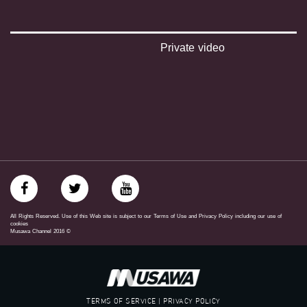
‫#‏بلشنا_نرجع‬
‫#‏شعب_واحد‬
‪#‎mosawah‬
#musawa
Private video
#musawachannel
mosawah.com#
#musawachannel.com
‪#‎Equality‬
‪#‎égalité‬
‫#‏مساواة‬
‫#‏حق‬
‫#‏عدالة‬
‫#‏تساوٍ‬
‫#‏تعادل‬
‫#‏تماثل‬
‫#‏تسوية‬
All Rights Reserved. Use of this Web site is subject to our Terms of Use and Privacy Policy including our use of
‫#‏معادلة‬
cookies
Musawa Channel
2016
©
TERMS OF SERVICE | PRIVACY POLICY