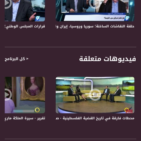
الداخل ارتباطا باحداث الساعة في الشان السياسي والاجتماعي والاقتصادي. حتى الثقافة
والفن ونمط الحياة. من خلال فقرات حوارية تمثل اهتمامات المتلقي / المشاهد في
الداخل وكذلك اهتمامات الفلسطيني والعربي عموما. الى جانب ذلك فان البرنامج يثير
قضايا بمبادرته ويناقشها مع صناع القرار والشخصيات التمثيلية والجماهيرية.
حلقة النقاشات الساخنة؛ سوريا وروسيا، إيران واسرائيل، ماذا تغيّر؟!- الكاملة -11-5-2018- التاسعة
قرارات المجلس الوطني؛ مرحلة اشتباك 
قناة مساواة الفضائية، صوت فلسطينيي الداخل - لاول مرة منذ ٧٠ عام
قناة مساواة الفضائية تبث عبر الحيّز الفضائي الفلسطيني PalSat وعلى مدار القمر
NileSat من خلال التردد التالي :
فيديوهات متعلقة
< كل البرنامج
Downlink frequency - الترد :
12645 MHZ
Polarity - الاستقطاب:
Horizontal
Symb.Rate - معدل الترميز:
27.500 MS/s
محطات فارقة في تاريخ القضية الفلسطينية - صباحنا غير- 29.11.2017 - قناة مساواة الفضائية
تقرير - سيرة الملكة ماري انطوانيت محب
FEC - تصحيح الخطأ :
5/6