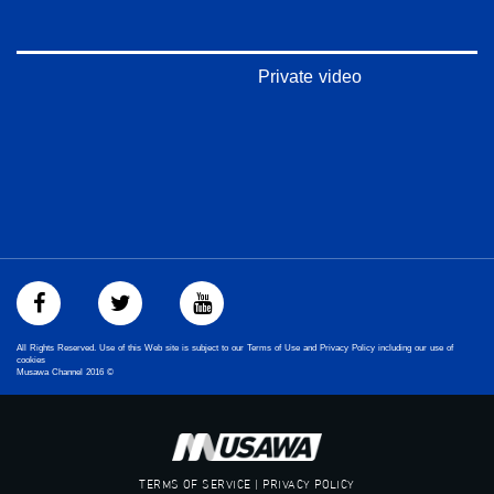
‪#‎mosawah‬
#musawa
#musawachannel
mosawah.com#
Private video
#musawachannel.com
‪#‎Equality‬
‪#‎égalité‬
‫#‏مساواة‬
‫#‏حق‬
‫#‏عدالة‬
‫#‏تساوٍ‬
‫#‏تعادل‬
‫#‏تماثل‬
‫#‏تسوية‬
‫#‏معادلة‬
All Rights Reserved. Use of this Web site is subject to our Terms of Use and Privacy Policy including our use of
cookies
Musawa Channel
2016
©
TERMS OF SERVICE | PRIVACY POLICY