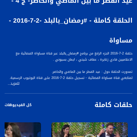
عيد الفطر ما بين الماضي والحاضر- ج 4 -
الحلقة كاملة - #رمضان_بالبلد -2-7-2016 -
مساواة
حلقة 2-7-2016 الجزء الرابع من برنامج #رمضان_بالبلد عبر قناة مساواة الفضائية مع
الاعلاميين فادي زغايرة ، عفاف شيني ، ايمان بسيوني .
تمحورت الحلقة حول : عيد الفطر ما بين الماضي والحاضر.
لمتابعي قناة مساواة الفضائية - تسجيل حلقة 2-7-2016 على قناة اليوتيوب الرسمية.
للمزيد...
ضيوف الحلقة هم :
1- د. جوني منصور - باحث ومؤرخ في التراث الفلسطيني
حلقات كاملة
2- فتحية خطيب - أم مبارك
كل الفيديوهات
3- سُريدة منصور أسعد - معالجة زوجية وعائلية
4- رنا برانسي - مغنية
برنامج "رمضان بالبلد" ، يبث مساء كل يوم، عبر قناة مساواة، على مدار ساعتين في الخيمة
الرمضانية، التي نستضيف فيها نخبة واسعة من الفنانين، وأبرز الشخصيات الاجتماعية