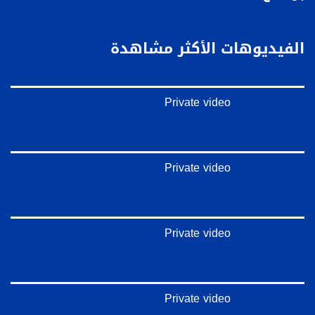
بينترست:
https://www.pinterest.com/musawachannel
الفيديوهات الأكثر مشاهدة
فيميو:
https://vimeo.com/musawachannel
Private video
غوغل+:
://plus.google.com/u/0/b/115185778161375637310/115185778161375637310/posts/p/pub?
_ga=1.123333704.2101815806.1418341384
#_٤٨
Private video
48_#
‫#‏فلسطين_٤٨‬
‫#‏فلسطين_48‬
‪falasteen_48#‎‬
Private video
‫#‏عرب_٤٨
‪‎arab_48#‬
‫#‏تواصل‬
‫#‏اكسر_حصارك‬
‫#‏بلشنا_نرجع‬
Private video
‫#‏شعب_واحد‬