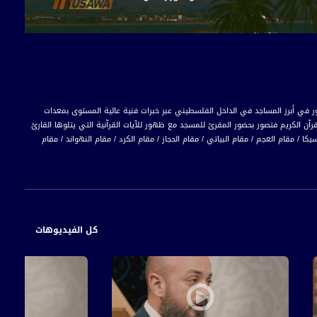
ينية اليومية" إلى 6 محاور، تقسم إلى شارات دينية تصور في أبرز المساجد في الداخل الفلسطيني عبر خبرات فنية عالية المستوى بمعدات
قرآن الكريم فتصور بحضور المقرئ للمسجد مع ظهور للآيات القرآنية التي يتلوها القارئ
 / مقام العجم / مقام البياتي / مقام الحجاز / مقام الكرد / مقام النهواند / مقام
كل الفيديوهات