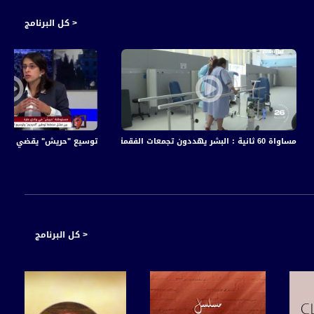
< كل البرنامج
مساواة 60 ثانية : البشر يهددون تجمعات الفقمة على ساحل أوبال الفرنسي
زوار والمشاركة من أهلها ،جولة رمضانية،رمضان 2019
توسيع "حريش" يقضي على احتياط الأرا
< كل البرنامج