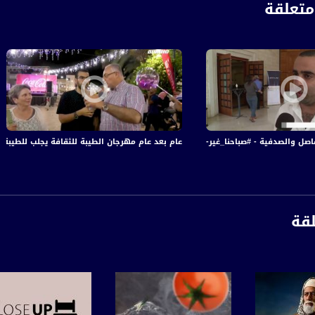
تعلقة
 - #صباحنا_غير- 13-10-2016- قناة مساواة الفضائية
عام بعد عام مهرجان الطيبة للثقافة يجلب للطيبة ال
لقة