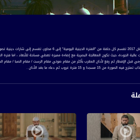
الفقرة الدينية - رمضان 2017 تقسم كل حلقة من "الفترة الد
ت عالية الجودة، حيث تكون المعالجة البصرية مع إضاءة مميزة تعطي مساحة للأبعاد ، اما فترة ال
مي قبل الإفطار ثم رفع لأذان المغرب بأكثر من مقام صوتي مقام الرست / مقام الصبا / مقام السيكا
من 15 مسجدا و 15 فترة غروب ثم دعاء ما بعد الأذان .
لة