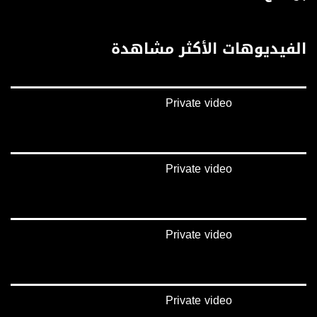
يوتيوب:
https://www.youtube.com/channel/UCwJbDUmIxc-JX8PX53ek2Zg/feed
الفيديوهات الأكثر مشاهدة
بينترست:
https://www.pinterest.com/musawachannel
Private video
فيميو:
https://vimeo.com/musawachannel
غوغل+:
://plus.google.com/u/0/b/115185778161375637310/115185778161375637310/posts/p/pub?
Private video
_ga=1.123333704.2101815806.1418341384
#_٤٨
48_#
Private video
#فلسطين_٤٨
#فلسطين_48
falasteen_48#
#عرب_٤٨
arab_48#
Private video
#تواصل