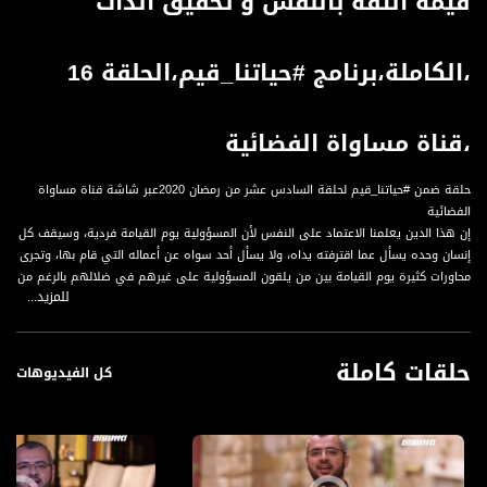
قيمة الثقة بالنفس و تحقيق الذات
،الكاملة،برنامج #حياتنا_قيم،الحلقة 16
،قناة مساواة الفضائية
حلقة ضمن #حياتنا_قيم لحلقة السادس عشر من رمضان 2020عبر شاشة قناة مساواة
الفضائية
إن هذا الدين يعلمنا الاعتماد على النفس لأن المسؤولية يوم القيامة فردية، وسيقف كل
إنسان وحده يسأل عما اقترفته يداه، ولا يسأل أحد سواه عن أعماله التي قام بها، وتجرى
محاورات كثيرة يوم القيامة بين من يلقون المسؤولية على غيرهم في ضلالهم بالرغم من
للمزيد...
الحرية التي منحها الله لهم في الاختيار، وبين من عرضوا عليهم الضلال، ومن هذه
الحوارات ما ذكره الله - تعالى - في سورة سبأ، بقوله - تعالى - عنهم.
حلقات كاملة
كل الفيديوهات
ضيف الحلقة
عماد بشناق