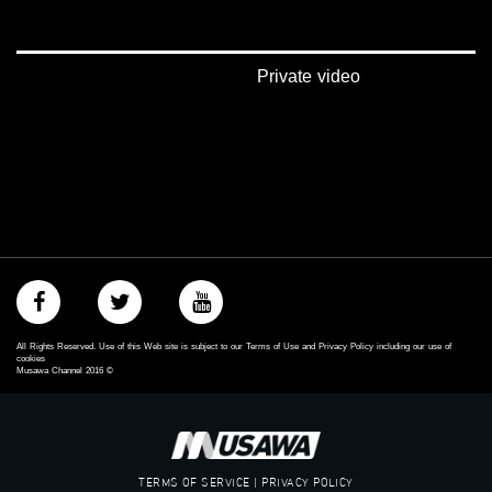
#اكسر_حصارك
#بلشنا_نرجع
#شعب_واحد
#mosawah
Private video
#musawa
#musawachannel
mosawah.com#
#musawachannel.com
#Equality
#égalité
#مساواة
#حق
#عدالة
#تساوٍ
#تعادل
#تماثل
All Rights Reserved. Use of this Web site is subject to our Terms of Use and Privacy Policy including our use of
#تسوية
cookies
Musawa Channel
2016
©
#معادلة
TERMS OF SERVICE | PRIVACY POLICY