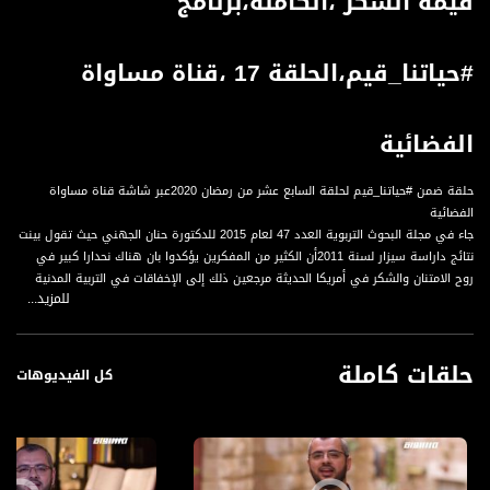
قيمة الشكر ،الكاملة،برنامج
#حياتنا_قيم،الحلقة 17 ،قناة مساواة
الفضائية
حلقة ضمن #حياتنا_قيم لحلقة السابع عشر من رمضان 2020عبر شاشة قناة مساواة
الفضائية
جاء في مجلة البحوث التربوية العدد 47 لعام 2015 للدكتورة حنان الجهني حيث تقول بينت
نتائج داراسة سيزار لسنة 2011أن الكثير من المفكرين يؤكدوا بان هناك نحدارا كبير في
روح الامتنان والشكر في أمريكا الحديثة مرجعين ذلك إلى الإخفاقات في التربية المدنية
للمزيد...
وتضاؤل أثر الدين في المجتمع وفي دراسة ايطالية أشارت إلى أن المواطنين أصبحوا اقل
استخداما لكلمات المجاملة والادب الأكثر شيوعا وأصبحت من باب الموضة القديمة
لاعتقادهم بعدم جدواها وأوضحت الباحثة على البيئة العربية بأن الكثير من الاطفال
حلقات كاملة
والمراهقين يعقون أبائهم ولايعترفون لهم بالفضل والجميل والإحسان، كذلك الازواج لا
كل الفيديوهات
يقدرون زوجاتهم و كذلك الزوجات والكثير من الطلبة لا يعترف بجميل احسان معلمه عليه،
وأصبح المفهوم السائد للشكر هو للمصلحة،بل إن البعض يخجل أن يشكر غيره خوفا من
نظرة الناس إليه لذلك