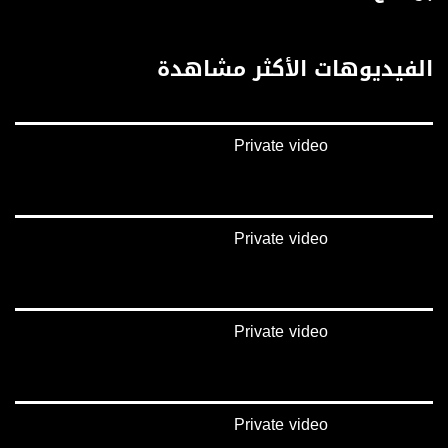
فيسبوك:
https://www.facebook.com/musawachannel
الفيديوهات الأكثر مشاهدة
تويتر:
https://twitter.com/musawachannel
Private video
يوتيوب:
https://www.youtube.com/channel/UCwJbDUmIxc-JX8PX53ek2Zg/feed
بينترست:
https://www.pinterest.com/musawachannel
Private video
فيميو:
https://vimeo.com/musawachannel
Private video
غوغل+:
://plus.google.com/u/0/b/115185778161375637310/115185778161375637310/posts/p/pub?
_ga=1.123333704.2101815806.1418341384
#_٤٨
Private video
48_#