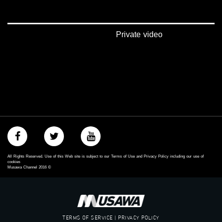
#فلسطين_٤٨
#فلسطين_48
falasteen_48#
#عرب_٤٨
Private video
arab_48#
#تواصل
#اكسر_حصارك
#بلشنا_نرجع
#شعب_واحد
#mosawah
#musawa
#musawachannel
mosawah.com#
#musawachannel.com
#Equality
#égalité
All Rights Reserved. Use of this Web site is subject to our Terms of Use and Privacy Policy including our use of
#مساواة
cookies
Musawa Channel
2016
©
#حق
#عدالة
#تساوٍ
#تعادل
#تماثل
TERMS OF SERVICE | PRIVACY POLICY
#تسوية