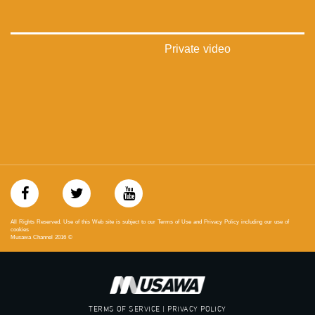
‪‎arab_48#‬
‫#‏تواصل‬
‫#‏اكسر_حصارك‬
‫#‏بلشنا_نرجع‬
Private video
‫#‏شعب_واحد‬
‪#‎mosawah‬
#musawa
#musawachannel
mosawah.com#
#musawachannel.com
‪#‎Equality‬
‪#‎égalité‬
‫#‏مساواة‬
‫#‏حق‬
‫#‏عدالة‬
‫#‏تساوٍ‬
All Rights Reserved. Use of this Web site is subject to our Terms of Use and Privacy Policy including our use of
‫#‏تعادل‬
cookies
Musawa Channel
2016
©
‫#‏تماثل‬
‫#‏تسوية‬
‫#‏معادلة‬
TERMS OF SERVICE | PRIVACY POLICY