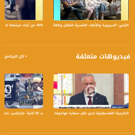
7 الوصية والنصيحة الأخيرة للمعليمن ؟
تسجيل حلقة 14- 5-2017 على قناة اليوتيوب الرسمية
40% من أبناء مجتمعنا لا يشعرون بالأمان في بلداتهم!،الكاملة،صباحنا غير،28.6.2019،قناة مساواة
التبني: السيرورة والأبعاد النفسية للطفل والعائلة،الكاملة،صباحنا غير،30.6.2019،قناة مساواة
برنامج #صباحنا_غير يأتيكم يومياً عدا السبت في تمام الساعة 9:30 صباحاً بتوقيت القدس
مع الاعلاميات عفاف شيني ولمى طاطور موسى وليلى قيش نتحدث من خلاله في
موضوعات كثيرة ومتنوعة وضيوف مختلفين كل يوم .
قناة مساواة الفضائية، صوت فلسطينيي الداخل - لاول مرة منذ ٧٠ عام
فيديوهات متعلقة
< كل البرنامج
قناة مساواة الفضائية تبث عبر الحيّز الفضائي الفلسطيني PalSat وعلى مدار القمر
NileSat من خلال التردد التالي :
Downlink frequency - الترد :
12645 MHZ
Polarity - الاستقطاب:
Horizontal
ب 60 ثانية -طرابلس: خطاط وزوجته يثيران غضب المتشددين - ،23-11-2018 - مساواة
الخارجية الفلسطينية تدين نقل سفارة مولدوفا،اخبار مساواة 12.06.2019، قناة مساواة
Symb.Rate - معدل الترميز:
27.500 MS/s
FEC - تصحيح الخطأ :