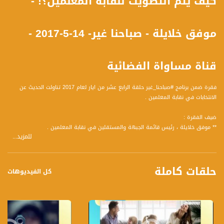
كيف يتم التصويت لنقابة المعلمين؟! -
موفق خلايلة - صباحنا غير- 14-5-2017 -
قناة مساواة الفضائية
فقرة ضمن برنامج #صباحنا_غير حلقة الرابع عشر من ايار لعام 2017 تناولت الحديث عن
الانتخابات في نقابة المعلمين .
ضيف الفقرة :
** موفق خلايلة ، رئيس قائمة الجبهة والمستقلين في نقابة المعلمين .
للمزيد...
واجاب على المحاور التالية :
1 لقد وسعتم تحالفكم في الجبهة وأدخلتهم المستقلين في نقابلة المعلمين، ما الذي
حلقات كاملة
حدث؟
كل الفيديوهات
2 ما هي انجازاتكم كانت للعام الماضي الذين تواجهون فيها المعلمين اليوم ؟
3 كيف يتم التصويت لنقابة المعلمين؟
4 ماذا عن المعلمين المتقاعدين؟
5 كيف تقسيم النقابة ،هل حسب ألوية، أم بنظام الأكثيرة والانتاخابات القطرية؟
6 ما هي التحديات التي تتخوفون منها في يوم الانتخابات؟