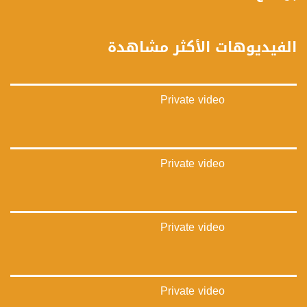
بينترست:
https://www.pinterest.com/musawachannel
الفيديوهات الأكثر مشاهدة
فيميو:
https://vimeo.com/musawachannel
Private video
غوغل+:
://plus.google.com/u/0/b/115185778161375637310/115185778161375637310/posts/p/pub?
_ga=1.123333704.2101815806.1418341384
#_٤٨
Private video
48_#
‫#‏فلسطين_٤٨‬
‫#‏فلسطين_48‬
‪falasteen_48#‎‬
Private video
‫#‏عرب_٤٨
‪‎arab_48#‬
‫#‏تواصل‬
‫#‏اكسر_حصارك‬
‫#‏بلشنا_نرجع‬
Private video
‫#‏شعب_واحد‬