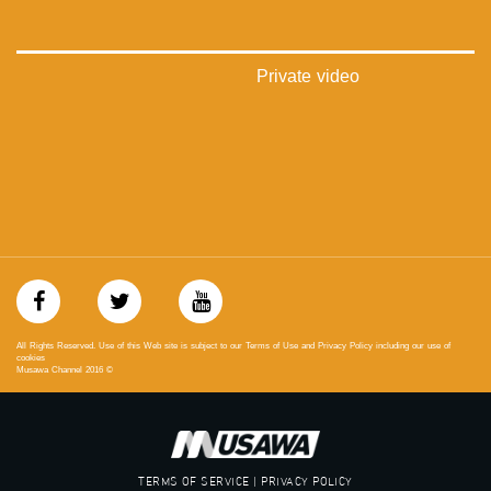
‪#‎mosawah‬
#musawa
#musawachannel
mosawah.com#
Private video
#musawachannel.com
‪#‎Equality‬
‪#‎égalité‬
‫#‏مساواة‬
‫#‏حق‬
‫#‏عدالة‬
‫#‏تساوٍ‬
‫#‏تعادل‬
‫#‏تماثل‬
‫#‏تسوية‬
‫#‏معادلة‬
All Rights Reserved. Use of this Web site is subject to our Terms of Use and Privacy Policy including our use of
cookies
Musawa Channel
2016
©
TERMS OF SERVICE | PRIVACY POLICY