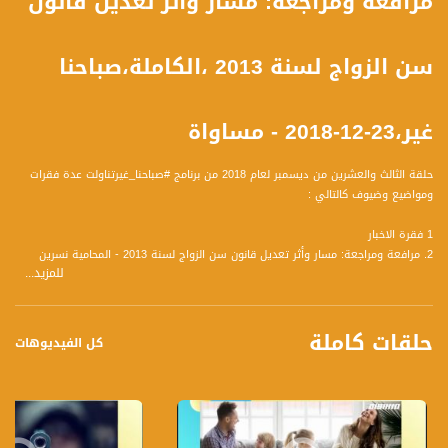
مرافعة ومراجعة: مسار وأثر تعديل قانون
سن الزواج لسنة 2013 ،الكاملة،صباحنا
غير،23-12-2018 - مساواة
حلقة الثالث والعشرين من ديسمبر لعام 2018 من برنامج #صباحنا_غيرتناولت عدة فقرات
ومواضيع وضيوف كالتالي :
1 فقرة الاخبار
2. مرافعة ومراجعة: مسار وأثر تعديل قانون سن الزواج لسنة 2013 - المحامية نسرين
للمزيد...
عليمي كبها - مختصة في شؤون العائلة وحقوق القاصرين, محاضرة وباحثة
3. التنوع الاجتماعي الاقتصادي في المجتمع العربي : المؤتمر الأول المشترك بين رابطة
أعضاء مجالس إدارة الشركات والمنتدى الاقتصادي العربي - د. سامي ميعاري - محاضر في
حلقات كاملة
جامعة اوكسفورد وجامعة تل أبيب ومدير المنتدى الاقتصادي العربي
كل الفيديوهات
4. تحضيرات العيد: تصاميم اكسسوارات شخصية وبيتية - ربى سعدي أخصائية علاج بالفنون
ومصممة اكسسوارات - نرمين بشتاوي مختصة بصناعة المكرمية والأشغال اليدوية - خيال
خيال شيف حلويات
5. بالصوت والكلمة: ترانيم الميلاد المجيد - ميساء عراف - مرنمة - ورد اندريا عازف جيتارا -
لونا سدران عضو الحركة المريمية