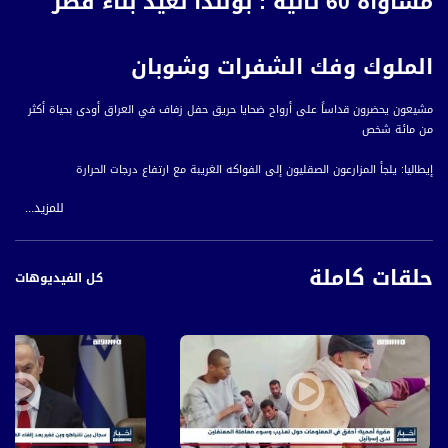
مساواة 60 ثانية : بولندا تعيد بناء قصر
الملوك وفك الشفرات وشوبان
مشيعون يحضرون قداساً على أرواح ضحايا حريق حفل زفاف في العراق أودى بحياة أكثر
من مائة شخص
إيطاليا: يلجأ المزارعون الصقليون إلى الفواكه الغريبة مع ارتفاع درجات الحرارة
للمزيد...
مجسم لبرج إيفل في هانغجو يضفي ملامح باريسية على المدينة الصينية
مساحة الجليد البحري القصوى في القطب الجنوبي في أدنى مستوياتها السنوية
حلقات كاملة
كل الفيديوهات
بولندا تعيد بناء قصر الملوك وفك الشفرات وشوبان
قناة مساواة الفضائية، صوت فلسطينيي الداخل - لاول مرة منذ ٧٠ عام
قناة مساواة الفضائية تبث عبر الحيّز الفضائي الفلسطيني PalSat وعلى مدار القمر
NileSat من خلال التردد التالي :