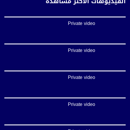
الفيديوهات الأكثر مشاهدة
://plus.google.com/u/0/b/115185778161375637310/115185778161375637310/posts/p/pub?
_ga=1.123333704.2101815806.1418341384
#_٤٨
Private video
48_#
‫#‏فلسطين_٤٨‬
‫#‏فلسطين_48‬
‪falasteen_48#‎‬
‫#‏عرب_٤٨
Private video
‪‎arab_48#‬
‫#‏تواصل‬
‫#‏اكسر_حصارك‬
‫#‏بلشنا_نرجع‬
Private video
‫#‏شعب_واحد‬
‪#‎mosawah‬
#musawa
#musawachannel
mosawah.com#
Private video
#musawachannel.com
‪#‎Equality‬
‪#‎égalité‬
‫#‏مساواة‬
‫#‏حق‬