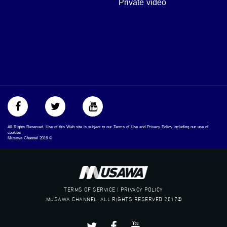
Private video
‫#‏عدالة‬
‫#‏تساوٍ‬
‫#‏تعادل‬
‫#‏تماثل‬
‫#‏تسوية‬
‫#‏معادلة‬
All Rights Reserved. Use of this Web site is subject to our Terms of Use and Privacy Policy including our use of
cookies
Musawa Channel
2016
©
TERMS OF SERVICE | PRIVACY POLICY
©2017 MUSAWA CHANNEL. ALL RIGHTS RESERVED.