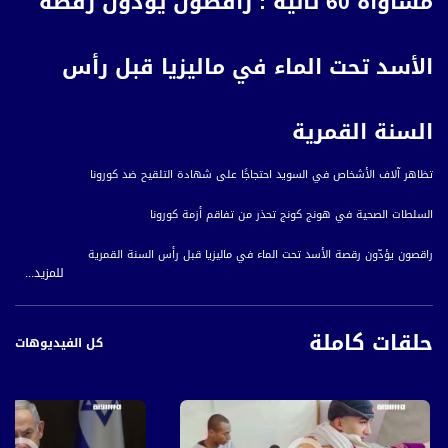
مساواة 60 ثانية : راقصون يؤدّون رقصة
الأسد تحت الماء في ماليزيا قبل رأس
السنة القمرية
تظاهر آلاف الأشخاص في السويد احتجاجًا على شهادة التلقيح ضد كورونا
السلطات الصحية في هونج كونج تحذر من تفاقم أزمة كورونا
راقصون يؤدّون رقصة الأسد تحت الماء في ماليزيا قبل رأس السنة القمرية
للمزيد...
تركيا: الثلوج تغطي مدينة اسطنبول
حلقات كاملة
مدينة طليطلة الإسبانية تحصل على اعتراف بكونها ذات أكثر المناظر البانورامية الليلية
كل الفيديوهات
جمالا في العالم