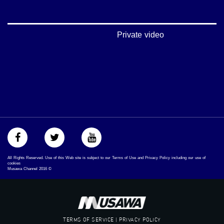
#musawachannel
mosawah.com#
#musawachannel.com
‪#‎Equality‬
Private video
‪#‎égalité‬
‫#‏مساواة‬
‫#‏حق‬
‫#‏عدالة‬
‫#‏تساوٍ‬
‫#‏تعادل‬
‫#‏تماثل‬
‫#‏تسوية‬
‫#‏معادلة‬
All Rights Reserved. Use of this Web site is subject to our Terms of Use and Privacy Policy including our use of
cookies
Musawa Channel
2016
©
TERMS OF SERVICE | PRIVACY POLICY