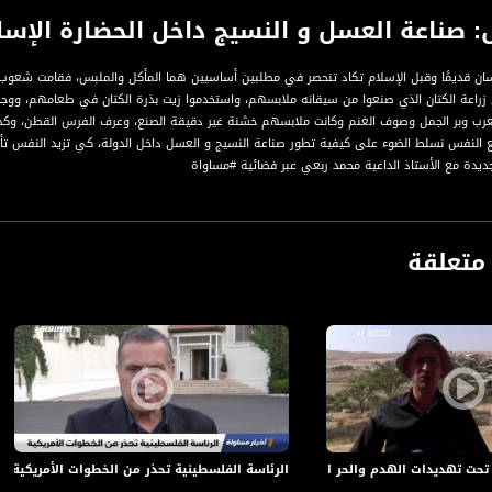
 صناعة العسل و النسيج داخل الحضارة الإسل
إنسان قديمًا وقبل الإسلام تكاد تنحصر في مطلبين أساسيين هما المأكل والملبس، فقامت شعوب
زراعة الكتان الذي صنعوا من سيقانه ملابسهم، واستخدموا زيت بذرة الكتان في طعامهم، ووج
عرب وبر الجمل وصوف الغنم وكانت ملابسهم خشنة غير دقيقة الصنع، وعرف الفرس القطن، وكذلك 
النفس نسلط الضوء على كيفية تطور صناعة النسيج و العسل داخل الدولة، كي تزيد النفس تأل
ديدة مع الأستاذ الداعية محمد ربعي عبر فضائية #مساواة
متعلقة
ت تهديدات الهدم والحر الشديد - ياسر العقبي- صباحنا غير- 5-7-2017 - مساواة
الرئاسة الفلسطينية تحذر من الخطوات الأمريكية،اخبار مساواة ،24.01.2020،قن