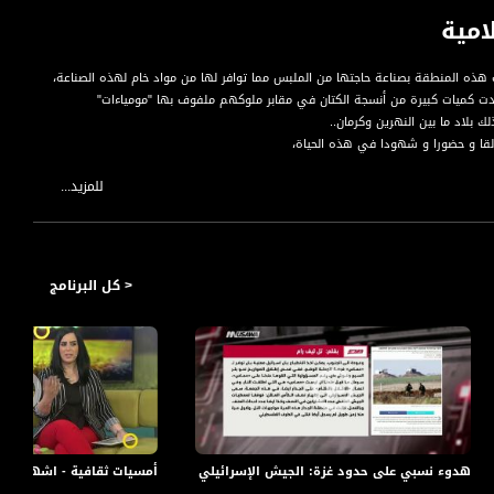
امية
 هذه المنطقة بصناعة حاجتها من الملبس مما توافر لها من مواد خام لهذه الصناعة،
دت كميات كبيرة من أنسجة الكتان في مقابر ملوكهم ملفوف بها "مومياءات"
بلاد ما بين النهرين وكرمان..
قا و حضورا و شهودا في هذه الحياة،
للمزيد...
< كل البرنامج
اة مساواة الفضائية
هدوء نسبي على حدود غزة: الجيش الإسرائيلي يعرض نصف الكأس الملآن،تل ليف رام ،مترو
أمسيات ثقافية - اشهار رواي