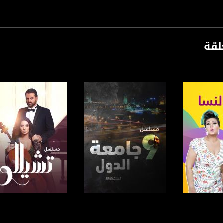
لقة
ة، صوت فلسطينيي الداخل - لاول مرة منذ ٧٠ عام
الفضائي الفلسطيني PalSat وعلى مدار القمر NileSat من خلال التردد التالي :
 :
برنامج
صفحة البرنامج
صفحة البرنامج