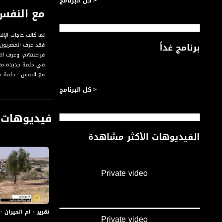
< كل البرنامج
مع النفس:
لما كانت حاجات ال
برنامج غداً
فقد عرف المصريون 
فراعنتهم، وعرف ال
في حلقة جديدة مع 
مع النفس : حلقة ج
< كل البرنامج
#مع_النفس
#محمد_ربعي
فيديوهات 
#رمضان_كريم
#رمضان
الفيديوهات الأكثر مشاهدة
#رمضان_مبارك
#مساواة
#محمد
#همم
Private video
#السجاد
#صناعة
#علماء
#دين
تقرير - ام الحيران - تح
#دنيا
Private video