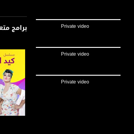
#حضارة
#نقوش_ذهبية
Private video
برامج متع
قناة مساواة الفضائي
قناة مساواة الفضائية تبث عبر الحيّز 
Private video
Downlink frequency - الترد
12645 MHZ
Polarity - الاستقطاب:
Private video
Horizontal
Symb.Rate - معدل الترميز:
27.500 MS/s
FEC - تصحيح الخطأ :
5/6
صفحة ال