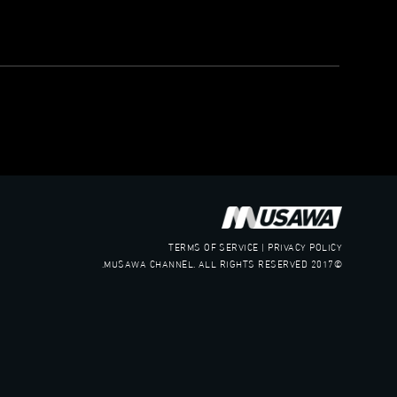
عربسات Arabsat Badr 4 at 26.0 east
DL: 11958 H
SR: 27500
FEC: 5/6
للتواصل:
بريد الكتروني:
usawachannel.com
للتفاعل:
الموقع الالكتروني:
TERMS OF SERVICE | PRIVACY POLICY
sawachannel.com
©2017 MUSAWA CHANNEL. ALL RIGHTS RESERVED.
فيسبوك:
com/musawachannel
تويتر:
.com/musawachannel