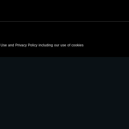
f Use and Privacy Policy including our use of cookies
anafalasteeni@m
www.mu
https://www.facebook.
https://twitter