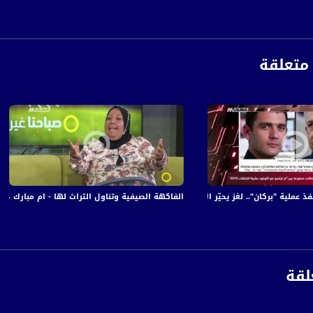
 :
متعلقة
 "بركان".. لغز يحيّر الإسرائيليين،مترو الصحافة،11-10-2018-قناة مساواة
الفاكهة الصيفية وتناول التراث لها - ام مبارك ،صباحنا غير، 18-7-
لقة
anafalasteeni@m