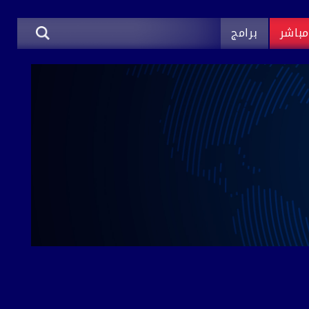
باشر
برامج