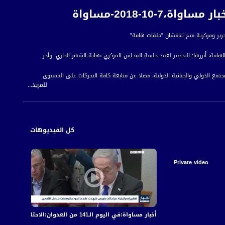
10-2018-مساواة
لهامة، أبرزها: التحضير لعقد جلسة المجلس المركزي نهاية الشهر الجاري، وآخر
تمع الدولي والجنائية الدولية، فضلا عن متابعة كافة التحركات على المستوى
للمزيد...
زية لحركة فتح، كخطوة أولى لسلسة اجتماعات عقب عودته من أعمال الجمعية العامة
كل الفيديوهات
 للمواطن العربي الفلسطيني في الداخل.
Private video
أخبار مساواة:في اليوم الـ141 من العدوان:الاحتلال يكثف قصفه على قطاع غزة مخلّفا عشرات الشهداء والجرحى
أخبار مساواة: في الي