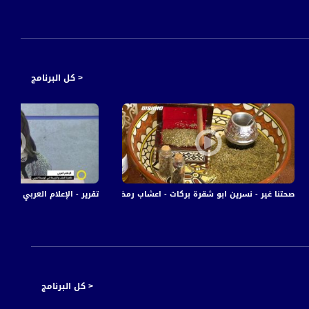
< كل البرنامج
2018-مساواة
صحتنا غير - نسرين ابو شقرة بركات - اعشاب رمضانية ،صباحنا غير،7.5.2019،قناة مساواة
تقرير - الإعلام العربي و ظاهرة ال
< كل البرنامج