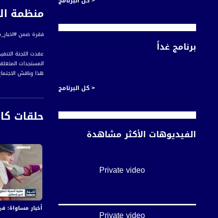
< كل البرنامج
منظمة التحر
فقرة ضمن #اخبار_مساواة لحلقة السابع من اكتوبر 2018 عب
برنامج غداً
عقدت اللجنة التنفي
المستجدات المتعلقة
هذا وناقش الاجتماع
السياسي والدبلوم
< كل البرنامج
وكان الرئيس الفلس
للأمم المتحدة.
حلقات كا
الفيديوهات الأكثر مشاهدة
أخبار مساواة هي نش
#اخبار_مساواة يومياً الساعة 6:00 مس
Private video
قناة مساواة الفضائي
قناة مساواة الفضائية تبث عبر الحيّز 
أخبار مساواة: في اليوم الـ155 من العدوان:عشرات الشهداء والجرحى 
Private video