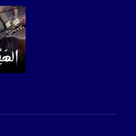
للتفاعل:
الموقع الالكتروني:
sawachannel.com
فيسبوك:
com/musawachannel
تويتر:
.com/musawachannel
يوتيوب:
X8PX53ek2Zg/feed
صفحة ال
بينترست:
com/musawachannel
فيميو:
com/musawachannel
غوغل+: