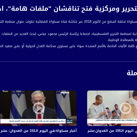
ير ومركزية فتح تناقشان "ملفات هامة"، اخبار مساواة،7-
ر شاشة قناة مساواة الفضائية تناولت عنوان منظمة التحرير ومركزية فتح تناقشان "ملفات هامة"
ذية لمنظمة التحرير الفلسطينية، اجتماعا برئاسة الرئيس محمود عباس، لبحث العديد من الملفات ا
 بالمصالحة الوطنية.
 كافة الآليات الخاصة بالأمم المتحدة سواء على مستوى محكمة العدل الدولية أو على صعيد المج
اسي.
طيني قد عقد في وقت سابق بمقر الرئاسة الفلسطينية في مدينة رام الله اجتماعا للجنة المرك
ملة
رة إخبارية يومية على مدار الساعة لأبرز القضايا الاجتماعية، الاقتصادية، الثقافية والسياسية
اءً بتوقيت القدس
ة، صوت فلسطينيي الداخل - لاول مرة منذ ٧٠ عام
الفضائي الفلسطيني PalSat وعلى مدار القمر NileSat من خلال التردد التالي :
في قصف الاحتلال المتواصل على قطاع غزة
أخبار مساواة:في اليوم الـ152 من العدوان: عشرات الشهداء والجرحى في قصف الاحتلال المتواصل على قطاع غزة