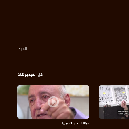
للمزيد...
كل الفيديوهات
ميعاد: د.جاك نيريا
ميعاد