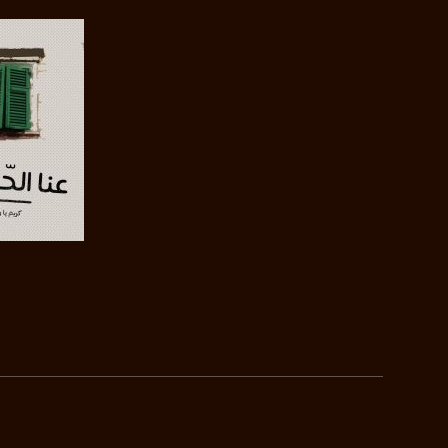
بينترست:
com/musawachannel
فيميو:
com/musawachannel
غوغل+:
815806.1418341384
#_٤٨
48_#
‫#‏فلسطين_٤٨‬
‫#‏فلسطين_48‬
‪falasteen_48#‎‬
صفحة ال
‫#‏عرب_٤٨
‪‎arab_48#‬
‫#‏تواصل‬
‫#‏اكسر_حصارك‬
‫#‏بلشنا_نرجع‬
‫#‏شعب_واحد‬
‪#‎mosawah‬
#musawa