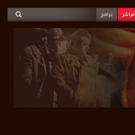
باشر
برامج