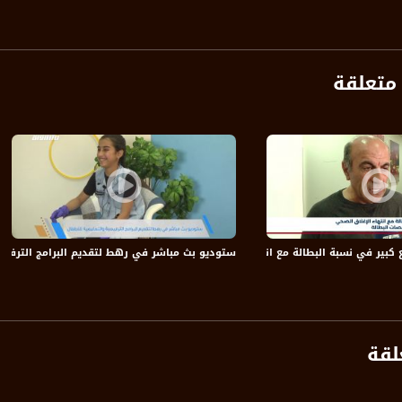
متعلقة
anafalasteeni@m
www.mu
ع كبير في نسبة البطالة مع انتهاء الإغلاق الصحي والحكومة تقلص مخصصات البطالة
ستوديو بث مباشر في رهط لتقديم البرامج الترفيهية
https://www.facebook.
https://twitter
لقة
https://www.youtube.com/channel/UCwJbDUmIxc-J