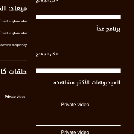
< كل البرنامج
ميعاد: ا
قناة مساواة الفضائي
برنامج غداً
قناة مساواة الفضائية تبث عبر الحيّز 
Downlink frequency - الترد
12645 MHZ
< كل البرنامج
Polarity - الاستقطاب:
حلقات كا
Horizontal
الفيديوهات الأكثر مشاهدة
Symb.Rate - معدل الترميز:
27.500 MS/s
Private video
FEC - تصحيح الخطأ :
Private video
5/6
عربسات Arabsat Badr 4 at 26.0 east
Private video