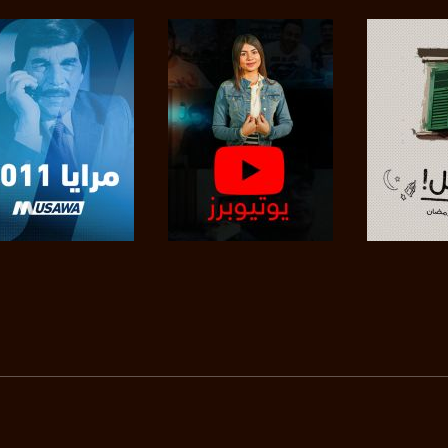
https://www.pinterest.
https://vimeo.
u/0/b/115185778161375637310/115185778161375637310/posts/p/pub?_ga=1.123333704.2101
برنامج
صفحة البرنامج
صفحة البرنامج