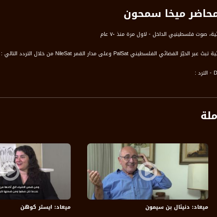
لمحاضر ميخا سمحون
ة، صوت فلسطينيي الداخل - لاول مرة منذ ٧٠ عام
الفضائي الفلسطيني PalSat وعلى مدار القمر NileSat من خلال التردد التالي :
 :
ملة
ميعاد: دنيئال بن سيمون
ميعاد: ايستر كوهن