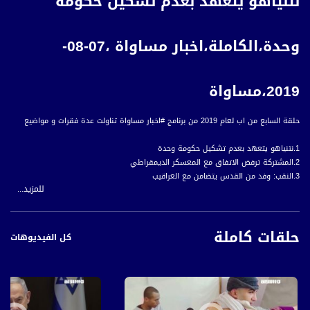
نتنياهو يتعهد بعدم تشكيل حكومة
وحدة،الكاملة،اخبار مساواة ،07-08-
2019،مساواة
حلقة السابع من اب لعام 2019 من برنامج #اخبار مساواة تناولت عدة فقرات و مواضيع
1.نتنياهو يتعهد بعدم تشكيل حكومة وحدة
2.المشتركة ترفض الاتفاق مع المعسكر الديمقراطي
3.النقب: وفد من القدس يتضامن مع العراقيب
للمزيد...
4.اعتداء على أحد حراس المسجد الأقصى
4 .التقارير
اجتماع لبحث سبل الحد من العنف بالنقب
حلقات كاملة
انتشار غير مسبوق للعنف والجريمة
كل الفيديوهات
كوكب أبو الهيجاء تتصدر نتائج البجروت
بريطانيا: إلغاء رحلات طيران بسبب عطل
الآلاف يتحجون ضد رئيس هندوراس
روحاني: الحرب مع إيران هي أم الحروب
5. ب 60 ثانية :