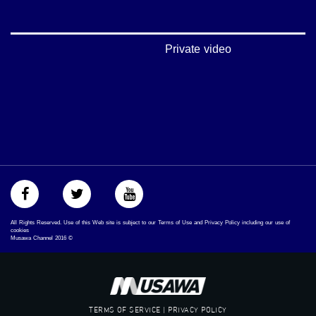
‪falasteen_48#‎‬
‫#‏عرب_٤٨
‪‎arab_48#‬
‫#‏تواصل‬
Private video
‫#‏اكسر_حصارك‬
‫#‏بلشنا_نرجع‬
‫#‏شعب_واحد‬
‪#‎mosawah‬
#musawa
#musawachannel
mosawah.com#
#musawachannel.com
‪#‎Equality‬
‪#‎égalité‬
‫#‏مساواة‬
‫#‏حق‬
All Rights Reserved. Use of this Web site is subject to our Terms of Use and Privacy Policy including our use of
‫#‏عدالة‬
cookies
Musawa Channel
2016
©
‫#‏تساوٍ‬
‫#‏تعادل‬
‫#‏تماثل‬
‫#‏تسوية‬
‫#‏معادلة‬
TERMS OF SERVICE | PRIVACY POLICY