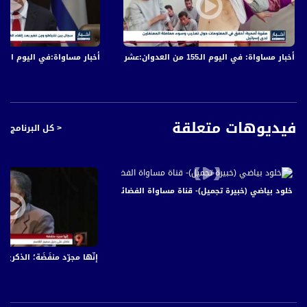
- لبنان: دير يجمع شتات مسيحيين فرقتهم الحرب إلى دول مختلفة
- ألمانيا: بطولة وطنية للقب ملك الشواء بمشاركة نحو خمسين فريق
- الحدود المكسيكية الأمريكية: حافلة تتحول لمدرسة للأطفال اللاجئين العالقين على
الحدود
أخبار مساواة: في اليوم الـ155 من العدوان:عشرات الشهداء والجرحى في قصف الاحتلال المتواصل على قطاع غزة
أخبار مساواة:في اليوم الـ152 من العدوان: عشرات الشهداء والجرحى في قصف الاحتلال المتواصل على قطاع غزة
- اليابان: سيارة طائرة تحلق في الهواء لمدة دقيقة في أول اختبار تم بنجاح
- السعودية: كسوة الكعبة .. صناعة يتوارثها عبد الله خالد جاسم وولده تركي منذ
سنوات
فيديوهات متعلقة
< كل البرنامج
قناة مساواة الفضائية، صوت فلسطينيي الداخل - لاول مرة منذ ٧٠ عام
قناة مساواة الفضائية تبث عبر الحيّز الفضائي الفلسطيني PalSat وعلى مدار القمر
NileSat من خلال التردد التالي :
خلود بياضي (خبيرة تجميل)- قناة مساواة الفضائية -صباحنا غير -2015-6-21- Musawa Channel -
Downlink frequency - الترد :
12645 MHZ
Polarity - الاستقطاب:
إنّها مجرّد منفَضَة؛ الذكرى الثانية لرحيل سمي
Horizontal
Symb.Rate - معدل الترميز:
27.500 MS/s