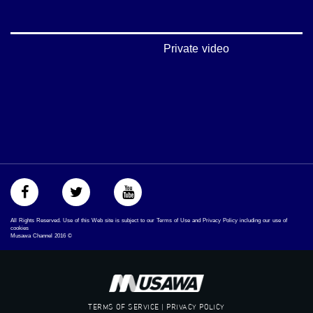
‫#‏فلسطين_٤٨‬
‫#‏فلسطين_48‬
‪falasteen_48#‎‬
‫#‏عرب_٤٨
Private video
‪‎arab_48#‬
‫#‏تواصل‬
‫#‏اكسر_حصارك‬
‫#‏بلشنا_نرجع‬
‫#‏شعب_واحد‬
‪#‎mosawah‬
#musawa
#musawachannel
mosawah.com#
#musawachannel.com
‪#‎Equality‬
‪#‎égalité‬
All Rights Reserved. Use of this Web site is subject to our Terms of Use and Privacy Policy including our use of
‫#‏مساواة‬
cookies
Musawa Channel
2016
©
‫#‏حق‬
‫#‏عدالة‬
‫#‏تساوٍ‬
‫#‏تعادل‬
‫#‏تماثل‬
TERMS OF SERVICE | PRIVACY POLICY
‫#‏تسوية‬