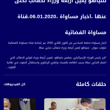
نتنياهو يُعين أربعة وزراء لحقائب تخلى
عنها ،اخبار مساواة ،06.01.2020،قناة
مساواة الفضائية
اَخبار_مساواة لحلقة السادس من كانون الثاني 2020 عبر شاشة قناة مساواة الفضائية
تناولت عنوان : نتنياهو يُعين أربعة وزراء لحقائب تخلى عنها
"قرر رئيس الوزراء الإسرائيلي، بنيامين نتنياهو، تعيين أربعة وزراء لتولي الحقائب التي
اضطر التخلي عنها بسبب اتهامه بالفساد وتلقي الرشاوى واستغلال النفوذ، في نهاية
للمزيد...
تشرين الثاني الماضي.
واختار نتنياهو عضو الكنيست عن حزب الليكود، دافيد بيتان، الذي كان في السابق رئيس
حلقات كاملة
ائتلاف حكومة نتنياهو، وزيرا للزراعة، رغم أن الشرطة كانت قد أوصت بأن يتمّ اتهامه
كل الفيديوهات
بالرشوة.
وعيَّن نتنياهو عضوة الكنيست عن الليكود، تسيبي حوطوفيلي، وزيرةً لما يُسمى بيهود
الشتات، وعضوة الكنيست عن كولانو، يفعات شاشا بيتون، وزيرة الرفاه الاجتماعي، بدلا من
وزارة الإسكان والبناء التي كانت ترأسها، فيما سيشغل عضو الكنيست عن حزب شاس،