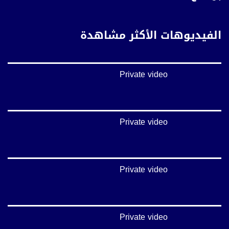
فيسبوك:
https://www.facebook.com/musawachannel
الفيديوهات الأكثر مشاهدة
تويتر:
https://twitter.com/musawachannel
Private video
يوتيوب:
https://www.youtube.com/channel/UCwJbDUmIxc-JX8PX53ek2Zg/feed
بينترست:
https://www.pinterest.com/musawachannel
Private video
فيميو:
https://vimeo.com/musawachannel
Private video
غوغل+:
://plus.google.com/u/0/b/115185778161375637310/115185778161375637310/posts/p/pub?
_ga=1.123333704.2101815806.1418341384
#_٤٨
Private video
48_#