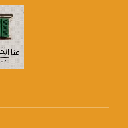
DL: 11958 H
SR: 27500
FEC: 5/6
للتواصل:
بريد الكتروني:
usawachannel.com
للتفاعل:
الموقع الالكتروني:
sawachannel.com
صفحة ال
فيسبوك:
com/musawachannel
تويتر:
.com/musawachannel
يوتيوب:
X8PX53ek2Zg/feed