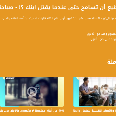
تسامح حتى عندما يقتل ابنك ؟! - صباحنا غير -15.10.2017 - قنا 
الخامس عشر من تشرين أول لعام 2017 تناولت الحديث عن آفة العنف والجريمة التي طالت كابول .
المرحوم وحيد حج - كابول
، والد علي حج - كابول
لأبوين
لح ، رئيس مجلس كابول المحلي
ملة
حاور التالية :
40% من أبناء مجتمعنا لا يشعرون بالأمان في بلداتهم!،الكاملة،صباحنا غير،28.6.2019،قناة مساواة
بعاد النفسية للطفل والعائلة،الكاملة،صباحنا غير،30.6.2019،قناة مساواة