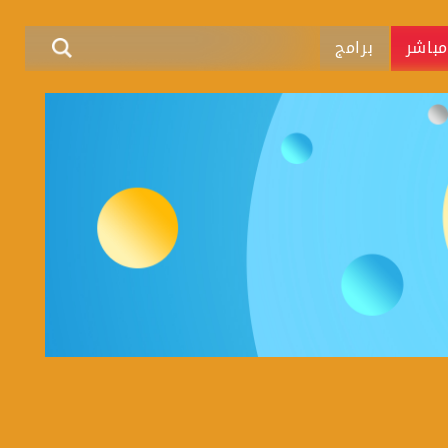
باشر
برامج