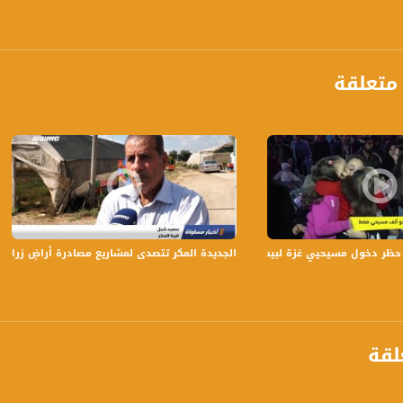
برنامج #صباحنا_غير يأتيكم يومياً عدا السبت في تمام الساعة 9:00 صبا
ة، صوت فلسطينيي الداخل - لاول مرة منذ ٧٠ عام
متعلقة
الفضائي الفلسطيني PalSat وعلى مدار القمر NileSat من خلال التردد التالي :
 :
ظر دخول مسيحيي غزة لبيت لحم والقدس ،د. عطا الله ترزي ،ماركر، 25.12.19
الجديدة المكر تتصدى لمشاريع مصادرة أراضٍ زراعية لصا
لقة