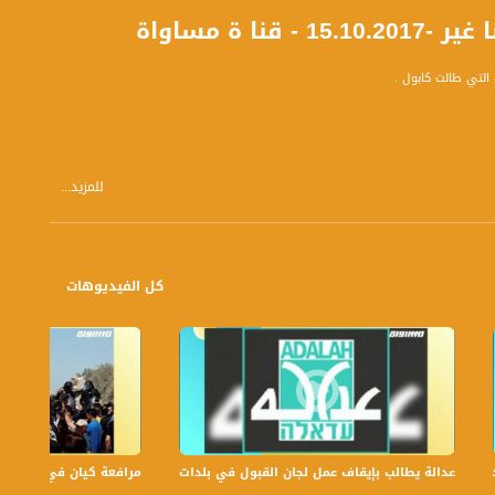
ة مساواة
للمزيد...
كل الفيديوهات
عدالة يطالب بإيقاف عمل لجان القبول في بلدات الجليل والنقب،الكاملة،صباحنا غير،.6
مرافعة كيان في الولايات ا