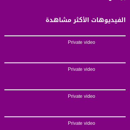
يوتيوب:
https://www.youtube.com/channel/UCwJbDUmIxc-JX8PX53ek2Zg/feed
الفيديوهات الأكثر مشاهدة
بينترست:
https://www.pinterest.com/musawachannel
Private video
فيميو:
https://vimeo.com/musawachannel
غوغل+:
://plus.google.com/u/0/b/115185778161375637310/115185778161375637310/posts/p/pub?
Private video
_ga=1.123333704.2101815806.1418341384
#_٤٨
48_#
Private video
‫#‏فلسطين_٤٨‬
‫#‏فلسطين_48‬
‪falasteen_48#‎‬
‫#‏عرب_٤٨
‪‎arab_48#‬
Private video
‫#‏تواصل‬