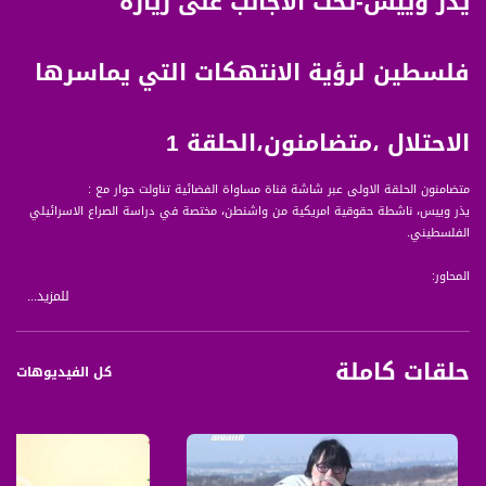
يذر وييس-تحث الاجانب على زيارة
فلسطين لرؤية الانتهكات التي يماسرها
الاحتلال ،متضامنون،الحلقة 1
متضامنون الحلقة الاولى عبر شاشة قناة مساواة الفضائية تناولت حوار مع :
يذر وييس، ناشطة حقوقية امريكية من واشنطن، مختصة في دراسة الصراع الاسرائيلي
الفلسطيني.
المحاور:
للمزيد...
- فترة تواجدها في فلسطين وكيف كان لوجودها هنا أن يحولها إلى متضامنة مع
االشعب الفلسطيني.
حلقات كاملة
- طبيعة عملها في توثيق انتهاكات الاحتلال الاسرائيلي المستمرة.
كل الفيديوهات
مشاركاتها في مسيرات كفر قدوم بلعين والخان الاحمر
هيذز تحث الاجانب حول العالم على زيارة فلسطين لرؤية الانتهكات التي يماسرها الاحتلال