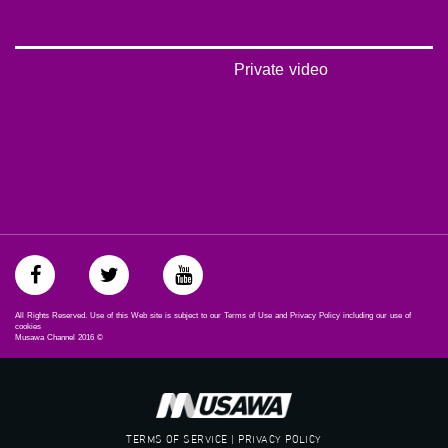
‫#‏اكسر_حصارك‬
‫#‏بلشنا_نرجع‬
‫#‏شعب_واحد‬
‪#‎mosawah‬
Private video
#musawa
#musawachannel
mosawah.com#
#musawachannel.com
‪#‎Equality‬
‪#‎égalité‬
‫#‏مساواة‬
‫#‏حق‬
‫#‏عدالة‬
‫#‏تساوٍ‬
‫#‏تعادل‬
‫#‏تماثل‬
All Rights Reserved. Use of this Web site is subject to our Terms of Use and Privacy Policy including our use of
‫#‏تسوية‬
cookies
Musawa Channel
2016
©
‫#‏معادلة‬
TERMS OF SERVICE | PRIVACY POLICY