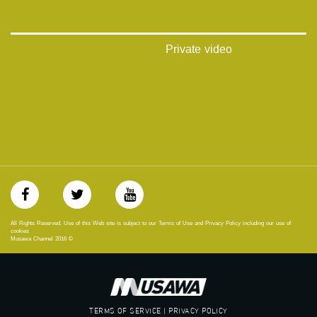
فيميو:
https://vimeo.com/musawachannel
غوغل+:
Private video
://plus.google.com/u/0/b/115185778161375637310/115185778161375637310/posts/p/pub?
_ga=1.123333704.2101815806.1418341384
#_٤٨
48_#
‫#‏فلسطين_٤٨‬
‫#‏فلسطين_48‬
‪falasteen_48#‎‬
‫#‏عرب_٤٨
‪‎arab_48#‬
‫#‏تواصل‬
‫#‏اكسر_حصارك‬
All Rights Reserved. Use of this Web site is subject to our Terms of Use and Privacy Policy including our use of
‫#‏بلشنا_نرجع‬
cookies
Musawa Channel
2016
©
‫#‏شعب_واحد‬
‪#‎mosawah‬
#musawa
#musawachannel
mosawah.com#
TERMS OF SERVICE | PRIVACY POLICY
#musawachannel.com