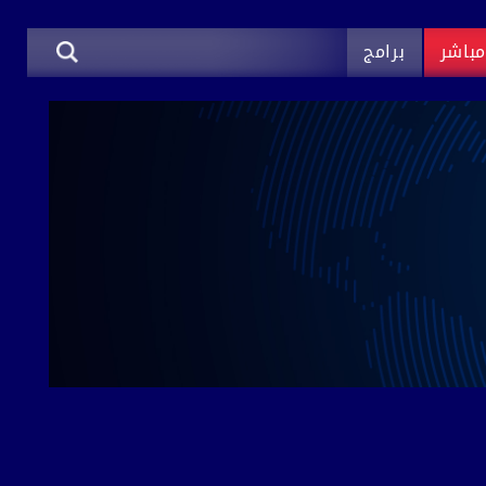
باشر
برامج