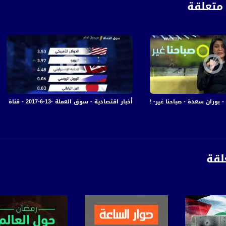
متعلقة
ة - صباحنا غير- 2-5-2017 - قناة مساواة الفضائية
أخبار اقتصادية - سوق العملة -13-6-2017 - قناة مساواة الفضائية - MusawaChannel
لقة