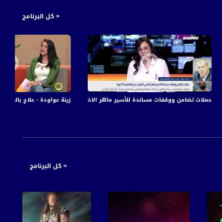
< كل البرنامج
حملات تضامن ووقفات مساندة للأسير ماهر الاخرس المضرب عن الطعام منذ 81 يوما،محمد بركة،بانوراما،15.10
زينة عواودة - علاج بالمساجات و رد ا
< كل البرنامج