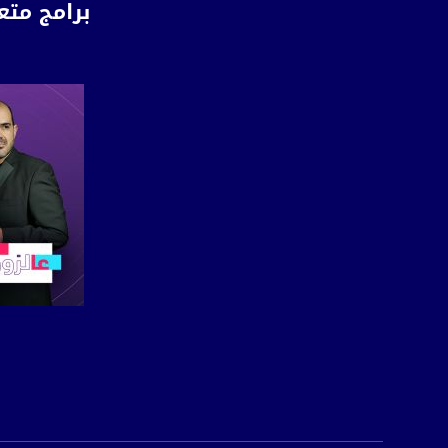
برامج متع
Polarity - الاستقطاب:
Horizontal
Symb.Rate - معدل الترميز:
27.500 MS/s
FEC - تصحيح الخطأ :
5/6
عربسات Arabsat Badr 4 at 26.0 east
DL: 11958 H
SR: 27500
FEC: 5/6
صفحة ال
للتواصل:
بريد الكتروني:
usawachannel.com