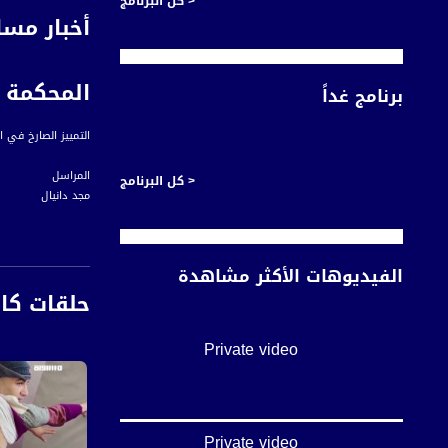
< كل البرنامج
أخبار مسا
المحكمة ا
برنامج غداً
التمييز الصارخ في 
المراسل
< كل البرنامج
مجد دانيال
ضمن مساعيها للحفاظ
المباني والأماكن ال
الفيديوهات الأكثر مشاهدة
حلقات كا
تتبع وزارة القدس و
الاحيان باخفاء معال
Private video
تمثل المباني القدي
ومنع تاكلها واندثار
أسماء المتحدثين:
Private video