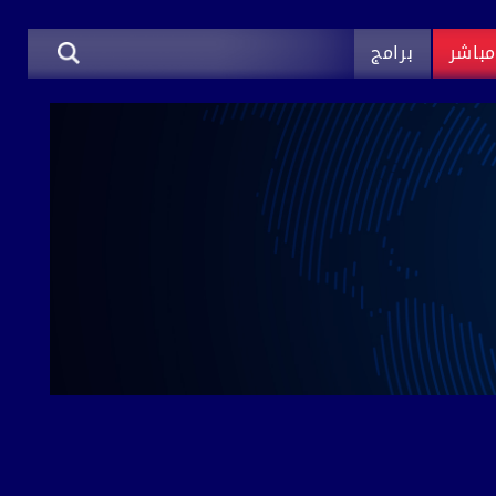
باشر
برامج