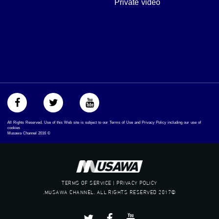
Private video
‫#‏فلسطين_٤٨‬
‫#‏فلسطين_48‬
‪falasteen_48#‎‬
‫#‏عرب_٤٨
‪‎arab_48#‬
‫#‏تواصل‬
‫#‏اكسر_حصارك‬
‫#‏بلشنا_نرجع‬
‫#‏شعب_واحد‬
‪#‎mosawah‬
#musawa
#musawachannel
All Rights Reserved. Use of this Web site is subject to our Terms of Use and Privacy Policy including our use of
mosawah.com#
cookies
Musawa Channel
2016
©
#musawachannel.com
‪#‎Equality‬
‪#‎égalité‬
‫#‏مساواة‬
‫#‏حق‬
TERMS OF SERVICE | PRIVACY POLICY
‫#‏عدالة‬
©2017 MUSAWA CHANNEL. ALL RIGHTS RESERVED.
‫#‏تساوٍ‬
‫#‏تعادل‬
‫#‏تماثل‬