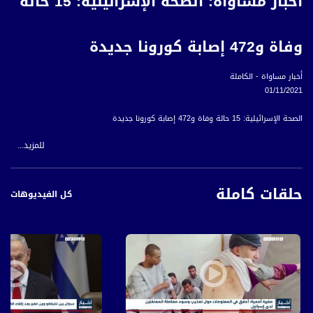
أخبار مساواة: الصحة الإسرائيلية: 15 حالة
وفاة و472 إصابة كورونا جديدة
أخبار مساواة - الكاملة
01/11/2021
الصحة الإسرائيلية: 15 حالة وفاة و472 إصابة كورونا جديدة
للمزيد...
تعليمات دخول السياح الأجانب إلى إسرائيل يدخل حيّز التنفيذ
انطلاق مشروع تعليم التخصصات الطبية والعلاجية في الجنوب في ظل النقص الحاد بها
حلقات كاملة
كل الفيديوهات
أسعار الوقود يقفز بشكل غير مسبوق وينذر بارتفاع في الأسعار
هدم معرش لعائلة فروجة في قلنسوة بذريعة عدم الترخيص
اللد: هدم بيت لعائلة أبناؤها ملاحقون في أحداث هبة الكرامة بحجة البناء غير المرخص
حريق بمصنع في كفر قاسم وآخر بمرأب في حيفا دون وقوع إصابات بشرية