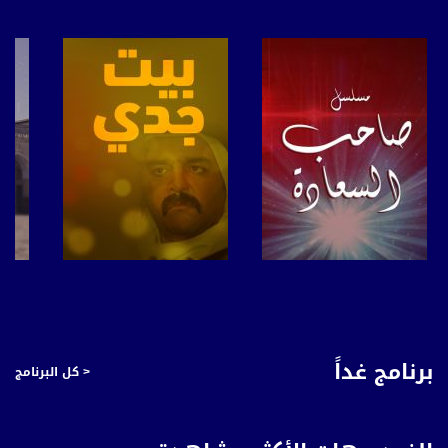
Symb.Rate - معدل الترميز:
27.500 MS/s
FEC - تصحيح الخطأ :
5/6
عربسات Arabsat Badr 4 at 26.0 east
DL: 11958 H
SR: 27500
FEC: 5/6
للتواصل:
صفحة البرنامج
صفحة البرنامج
بريد الكتروني:
anafalasteeni@musawachannel.com
برنامج غداً
< كل البرنامج
للتفاعل:
الموقع الالكتروني: