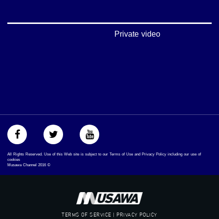
_ga=1.123333704.2101815806.1418341384
#_٤٨
48_#
Private video
‫#‏فلسطين_٤٨‬
‫#‏فلسطين_48‬
‪falasteen_48#‎‬
‫#‏عرب_٤٨
‪‎arab_48#‬
‫#‏تواصل‬
‫#‏اكسر_حصارك‬
‫#‏بلشنا_نرجع‬
‫#‏شعب_واحد‬
‪#‎mosawah‬
#musawa
#musawachannel
All Rights Reserved. Use of this Web site is subject to our Terms of Use and Privacy Policy including our use of
mosawah.com#
cookies
Musawa Channel
2016
©
#musawachannel.com
‪#‎Equality‬
‪#‎égalité‬
‫#‏مساواة‬
‫#‏حق‬
TERMS OF SERVICE | PRIVACY POLICY
‫#‏عدالة‬