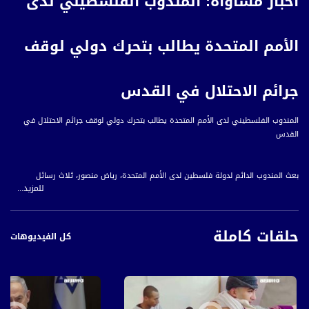
أخبار مساواة: المندوب الفلسطيني لدى
الأمم المتحدة يطالب بتحرك دولي لوقف
جرائم الاحتلال في القدس
المندوب الفلسطيني لدى الأمم المتحدة يطالب بتحرك دولي لوقف جرائم الاحتلال في
القدس
بعث المندوب الدائم لدولة فلسطين لدى الأمم المتحدة، رياض منصور، ثلاث رسائل
للمزيد...
متطابقة إلى كل من الأمين العام للأمم المتحدة، ورئيس مجلس الأمن لهذا الشهر،
ورئيس الجمعية العامة للأمم المتحدة، حول تصاعد التوتر والعنف في فلسطين المحتلة، لا
سيما في القدس الشرقية وحولها، واستمرار إسرائيل، القوة القائمة بالاحتلال،
حلقات كاملة
ومستوطنوها المتطرفون بتكثيف هجماتهم ضد المدنيين الفلسطينيين واستمرار
كل الفيديوهات
محاولاتها تجريد العائلات الفلسطينية من منازلها وتطهيرها عرقيا من القدس.
وشدد منصور في رسائله على ضرورة قيام المجتمع الدولي بالتحرك بسرعة لوقف هذه
الجرائم وتجنب المزيد من التدهور في هذا الوضع الهش والخطير وإنقاذ الأرواح البشرية،
منوها إلى قيام قوات الاحتلال الإسرائيلي بإطلاق الرصاص على الفتى الفلسطيني،