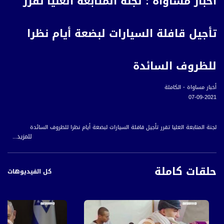
أخبار مساواة : لجنة المتابعة العليا تقرر
تأجيل قافلة السيارات لبضعة أيام نظرا
للظروف السائدة
أخبار مساواة - الكاملة
07-09-2021
لجنة المتابعة العليا تقرر تأجيل قافلة السيارات لبضعة أيام نظرا للظروف السائدة
للمزيد...
"تظاهرتان احتجاجيتان في البطّوف والشاغور ضد العنف والجريمة وتواطؤ الشرطة
"
حلقات كاملة
"إصابة خطيرة لشاب إثر إصابته بسهم من بندقية صيد في حيفا
كل الفيديوهات
"
ضعف الاقبال على تلقي الجرعة الثالثة من لقاح كورونا في المجتمع العربي: أسباب
وتداعيات
المجلس الثوري لحركة فتح يحيي المناضل زكريا الزبيدي ورفاقه الأسرى