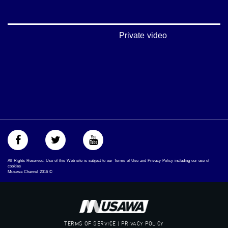
فيميو:
https://vimeo.com/musawachannel
Private video
غوغل+:
://plus.google.com/u/0/b/115185778161375637310/115185778161375637310/posts/p/pub?
_ga=1.123333704.2101815806.1418341384
#_٤٨
48_#
‫#‏فلسطين_٤٨‬
‫#‏فلسطين_48‬
‪falasteen_48#‎‬
‫#‏عرب_٤٨
‪‎arab_48#‬
‫#‏تواصل‬
All Rights Reserved. Use of this Web site is subject to our Terms of Use and Privacy Policy including our use of
‫#‏اكسر_حصارك‬
cookies
Musawa Channel
2016
©
‫#‏بلشنا_نرجع‬
‫#‏شعب_واحد‬
‪#‎mosawah‬
#musawa
#musawachannel
TERMS OF SERVICE | PRIVACY POLICY
mosawah.com#