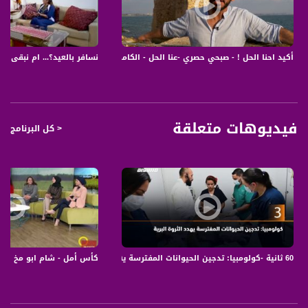
النصائح :
1 هو الانتباه الاكبر لعالم الاطفال واستيعاب احتياجاتهم خاصة في ظروف حياتية تتلاءم
مع حياة الكبار في شهر رمضان
أكيد احنا الحل ! - صبحي حصري -عنا الحل - الكاملة -25.6.2017 - ح30 - قناة مساواة الفضائية
نسافر بالعيد؟... ام نبقى مع العائلة 
2 محاولة ايجاد بدائل للاطفال من اجل التواصل الجيد بما يتلاءم مع تطورهم الذهني
والعاطفي
3 عدم التدخل بما يعادل( المطلق ) في مشاكل الاطفال وفي حال التدخل اوجدوا لهم
القدرة على 4 التعبير عن انفسهم للتخفيف من الشعور بانهم مظلومون او غير محبوبين
او مبعدين وتعليمهم انهم قادرون على تخطي النزاع والاستمرار
فيديوهات متعلقة
< كل البرنامج
5 التغيير يجعل اللاطفال اكثر حركة واكثر طلبات وعناد بسبب الشعور بابتعاد الاهل
وانشغالهم الاجتماعي لذلك على الاهل التحلي الصبر وطولة البال وتفهم الامر واعطاء
شرعية للشعور هذا
6 انصح الاهل باعطاء مساحات للحديث والحوار والتوضيح لما يحدث في شهر رمضان
والمتطلبات ولماذا وكيف.... لا ان نترك الطفل يستنتج لوحده وكانه عارف وفاهم
الاولاد لديهم فضول كبير وعندهم كم هائل من الاسئلة ونحن الاهل من واجبنا توفير
الاجابات الصحيحة والمسؤولة
7 على الاهل عدم الخلط بين مشاكلهم الخاصة واسقاطها على الاولاد بل وزيادة
المشكلة احيانا بل تجنب قدر الامكان تداخل الامور
8 واخيرا تشجيع الاولاد وبشكل كبير عندما لا يتنازعون وتوجيه الكلمات الجميلة لانهم
60 ثانية -كولومبيا: تدجين الحيوانات المفترسة يهدد الثروة البرية ،04.09.2019
كأس أمل - شام ابو مخ ، مي عدس ، 
لعبوا وساعدوا وابدعوا وووو
الخاتمة :