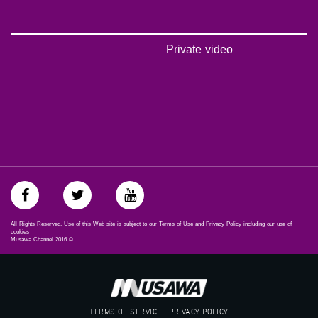
FEC: 5/6
للتواصل:
Private video
بريد الكتروني:
anafalasteeni@musawachannel.com
للتفاعل:
الموقع الالكتروني:
www.musawachannel.com
فيسبوك:
https://www.facebook.com/musawachannel
تويتر:
All Rights Reserved. Use of this Web site is subject to our Terms of Use and Privacy Policy including our use of
https://twitter.com/musawachannel
cookies
Musawa Channel
2016
©
يوتيوب:
https://www.youtube.com/channel/UCwJb...
بينترست:
TERMS OF SERVICE | PRIVACY POLICY
https://www.pinterest.com/musawachannel