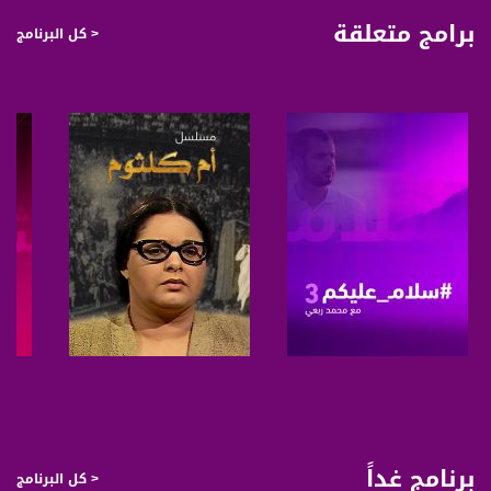
الموقف هو سيد الموقف ، حين يكون الخلاف على اشياء صغيرة وربما تافهة وتدخلك
برامج متعلقة
< كل البرنامج
بالأمر لايفسد علاقتك بأحد الأطراف فأين المشكلة في تعديل الموقف اذا كانت لديك
القدرة على ذلك ؟ اذا كان الخلاف على امور جوهرية تمس الأشخاص انفسهم فأعط رأيك
من منظورك وحاول التوفيق بين الطرفين الى حلول مشتركة ولا تشعر ايآ منهما بانك معه
أو ضده اذا دخلت فادخل محايدآ واخرج كذلك . اما اذا كان تدخلك لا يخفف من المشكلة
شيئآ ويفسد علاقتك بأحد منهم فالتزم الصمت ولا تتدخل بعض المشكلات تكون مع الزوج
وأقاربه أو الزوجة مع أقاربها ففي هذه الأمور برأيي ان تنصح زوجتك أو زوجك ولا تتدخل
فيما لا يعنيك واحرص على ان لا تكون ممن يحولون مشاكل الاولاد الى مشاكل بين الكبار
.
ياتي البرنامج مع مختصة استشارة عائلية، ايمان هواري، بالحل لمشاكل قد نتوقعها
وموجودة قامت المستشارة بالتعامل معها من خلال خبرتها السابقة ولكن تتخصص في
المشاكل المميزة للشهر الكريم
ياتي البرنامج بالحلول العملية والصريحة والشفافة بطريقة سلسة، مبسطة واحيانا
كوميدية لحل المشاكل اليومية لتكون ملف ارشاد عملي لعبور رمضان على خير ومحبة
ووفاق. بالاضافة لمفاجآت كوميدية مبدعة من خلال سكتشات حصرية ولقاآت صريحة من
الميدان، على يد المبدعين صبحي حصري وإباء منذر.
صفحة البرنامج
صفحة البرنامج
قناة مساواة الفضائية، صوت فلسطينيي الداخل - لاول مرة منذ ٧٠ عام
برنامج غداً
< كل البرنامج
قناة مساواة الفضائية تبث عبر الحيّز الفضائي الفلسطيني PalSat وعلى مدار القمر