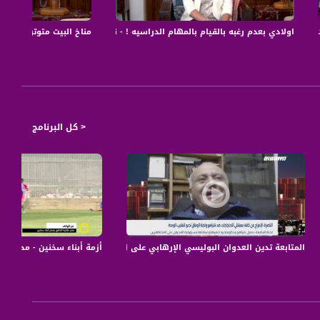
لحل -الكاملة -24.6.2017 - ح29 - مساواة
اولادي بعدم رغبه بالقيام بالمهام الدراسيه ! - نسيبة فلاح -عنا الحل - الكاملة -23.6.2017 - ح28
مناخ البيت متوتر، مرحلة صعبة
< كل البرنامج
راج المعلومات واستكشاف المواقع ومؤخرآ بعض الناس استخدموه في التسوق وغير
ت المناسبة سيكون مفيدآ ، بينما يكون الضرر الناتج مدمّرآ للحياة الاجتماعية ويتحول
انها أصابت الأزواج والأبناء بحالة من الصمت والتشتت الأسري وكم أثارت غيرة الأزواج
الرسائل أو تلقيها . وبالتالي فإن استفادتنا من هذه التكنولوجيا مقابل ضررها الذي
الفضائية
المتابعة تدين العدوان البوليسي الإرهابي على المتظاهرين في الناصرة،مصطفى كبها،با
أزمة أبناء سخنين - محمود غالية ،منذر خ