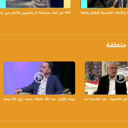
40% من أبناء مجتمعنا لا يشعرون بالأمان في بلداتهم!،الكاملة،صباحنا غير،28.6.2019،قناة مساواة
بعاد النفسية للطفل والعائلة،الكاملة،صباحنا غير،30.6.2019،قناة مساواة
ة، صوت فلسطينيي الداخل - لاول مرة منذ ٧٠ عام
الفضائي الفلسطيني PalSat وعلى مدار القمر NileSat من خلال التردد التالي :
 :
متعلقة
 أين قلنسوة - عبد الباسط سلامه -اليوم العالمي لدعم حقوق فلسطينيي الداخل
رينيه زهران ،عبد الله خلايلة ،محمد رزق الله ومعروف محروم - الجزء الث