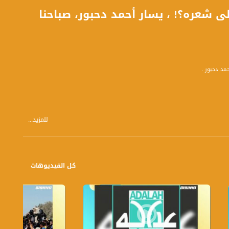
ى شعره؟! ، يسار أحمد دحبور، صباحنا
للمزيد...
ر من الشعراء الذين ساهموا بدعم القضية الوطنية باكثر من 4 طريقة - ما المميز لأحمد دحبور (ماذا يختلف عن محمود درويش او توفيق زياد وسميح القاسم او معين
كل الفيديوهات