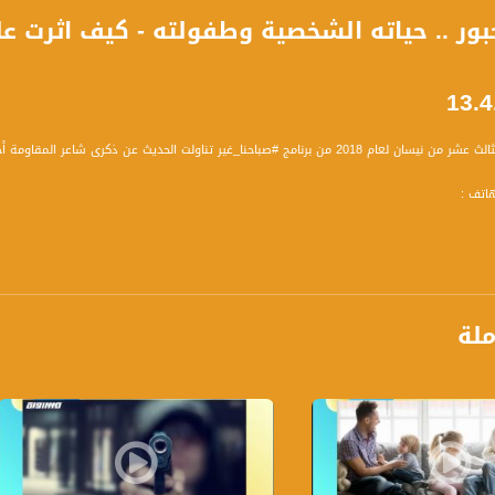
ور .. حياته الشخصية وطفولته - كيف اثرت عل
نامج #صباحنا_غير تناولت الحديث عن ذكرى شاعر المقاومة أحمد دحبور .
اتف :
تالية :
ملة
3 في الأدب الفلسطيني هناك الكثي
يومياً عدا السبت في تمام الساعة 9:00 صباحاً بتوقيت القدس