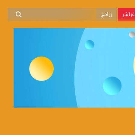
باشر
برامج