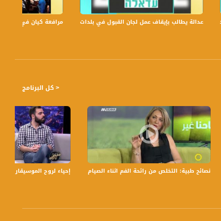
عدالة يطالب بإيقاف عمل لجان القبول في بلدات الجليل والنقب،الكاملة،صباحنا غير،.6
مرافعة كيان في الولايات ا
< كل البرنامج
اني- 7-4-2016- #شو_بالبلد-مساواة
نصائح طبية: التخلص من رائحة الفم اثناء الصيام،معاذ جمعه شواهنة،سهير سلمان منير،صباح
إحياء لروح الموسيقار الكبير 