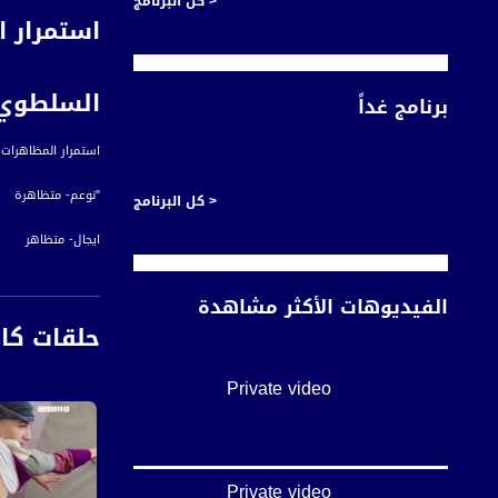
< كل البرنامج
استمرار ا
السلطوي،تق
برنامج غداً
استمرار المظاهرات في ت
"نوعم- متظاهرة
< كل البرنامج
ايجال- متظاهر
الترجمة: نتنياهو أ
الفيديوهات الأكثر مشاهدة
حلقات كا
أخبار مساواة هي نش
#اخبار_مساواة يومياً الساعة 6:00 مس
Private video
قناة مساواة الفضائي
قناة مساواة الفضائية تبث عبر الحيّز 
Downlink frequency - الترد
12645 MHZ
Private video