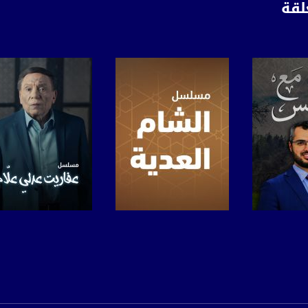
لقة
www.mu
https://www.facebook.
https://twitter
https://www.youtube.com/channel/UCwJbDUmIxc-J
https://www.pinterest.
برنامج
صفحة البرنامج
صفحة البرنامج
https://vimeo.
u/0/b/115185778161375637310/115185778161375637310/posts/p/pub?_ga=1.123333704.2101