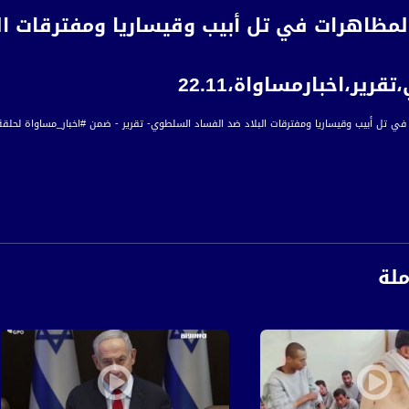
لمظاهرات في تل أبيب وقيساريا ومفترقات ال
رير،اخبارمساواة،22.11
ل أبيب وقيساريا ومفترقات البلاد ضد الفساد السلطوي- تقرير - ضمن #اخبار_مساواة لحلقة الثاني والعشرين من تشرين 
نهى حياته السياسية، برأيي الطريق الوحيد له بأن يتوصل إلى تفاوض لشطب دعاوى وأن يرحل إلى ب
ملة
رة إخبارية يومية على مدار الساعة لأبرز القضايا الاجتماعية، الاقتصادية، الثقافية والسياسية
اءً بتوقيت القدس
ة، صوت فلسطينيي الداخل - لاول مرة منذ ٧٠ عام
الفضائي الفلسطيني PalSat وعلى مدار القمر NileSat من خلال التردد التالي :
 :