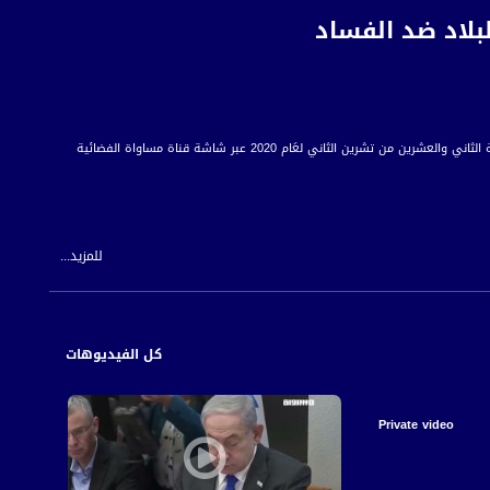
بلاد ضد الفساد
الثاني لعَام 2020 عبر شاشة قناة مساواة الفضائية
للمزيد...
يته بدون عقاب، رغم أنني اعتقد بأنه يجب أن يعاقب على الأضرار التي قام بها
 للمواطن العربي الفلسطيني في الداخل.
كل الفيديوهات
Private video