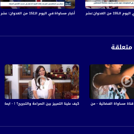
في قصف الاحتلال المتواصل على قطاع غزة
أخبار مساواة:في اليوم الـ152 من العدوان: عشرات الشهداء والجرحى في قصف الاحتلال المتواصل على قطاع غزة
متعلقة
كيف علينا التمييز بين الصراحة والتجريح؟ ! - ايمان سيرافيم - عنا ا
anafalasteeni@m