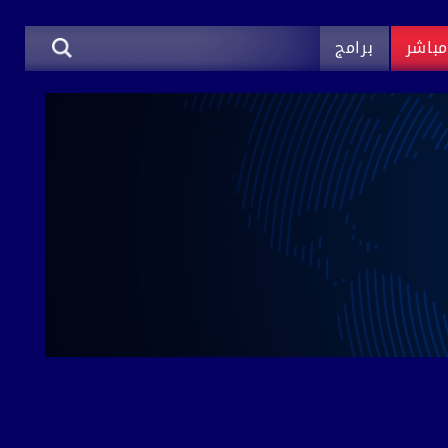
باشر
برامج