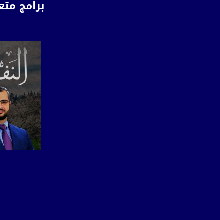
برامج متع
الموقع الالكتروني:
sawachannel.com
فيسبوك:
com/musawachannel
تويتر:
.com/musawachannel
يوتيوب:
X8PX53ek2Zg/feed
بينترست:
com/musawachannel
فيميو:
صفحة ال
com/musawachannel
غوغل+:
815806.1418341384