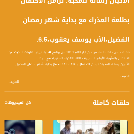
الأديان رسالة للمحبة: تزامن الاحتفال
بطلعة العذراء مع بداية شهر رمضان
الفضيل،الأب يوسف يعقوب،6.5.
فقرة ضمن حلقة السادس من ايار لعام 2019 من برنامج #صباحنا_غير تناولت الحديث عن :
الاحتفال بالمئوية الأولى لمسيرة طلعة العذراء السنوية في حيفا
الأديان رسالة للمحبة: تزامن الاحتفال بطلعة العذراء مع بداية شهر رمضان الفضيل
الضيف :
للمزيد...
الأب يوسف يعقوب: خوري رعية مار لويس الملك للموارنة حيفا - الناطق باسم ابرشية
حيفا والأراضي المقدسة للموارنة
حلقات كاملة
كل الفيديوهات
المحاور:
- الرسائل السماوية عديدة ولكن في أحوالنا اليوم، لما نسمع عن جرائم وحتى مذابح في
بيت الله، في الكنائس والمساجد؟
- الذكرى المئوية الأولى لطلعة العذراء: الطقس والرسالة، نبذة تاريخية.