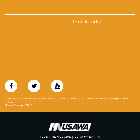
#_٤٨
48_#
‫#‏فلسطين_٤٨‬
Private video
‫#‏فلسطين_48‬
‪falasteen_48#‎‬
‫#‏عرب_٤٨
‪‎arab_48#‬
‫#‏تواصل‬
‫#‏اكسر_حصارك‬
‫#‏بلشنا_نرجع‬
‫#‏شعب_واحد‬
‪#‎mosawah‬
#musawa
#musawachannel
mosawah.com#
All Rights Reserved. Use of this Web site is subject to our Terms of Use and Privacy Policy including our use of
#musawachannel.com
cookies
Musawa Channel
2016
©
‪#‎Equality‬
‪#‎égalité‬
‫#‏مساواة‬
‫#‏حق‬
‫#‏عدالة‬
TERMS OF SERVICE | PRIVACY POLICY
‫#‏تساوٍ‬