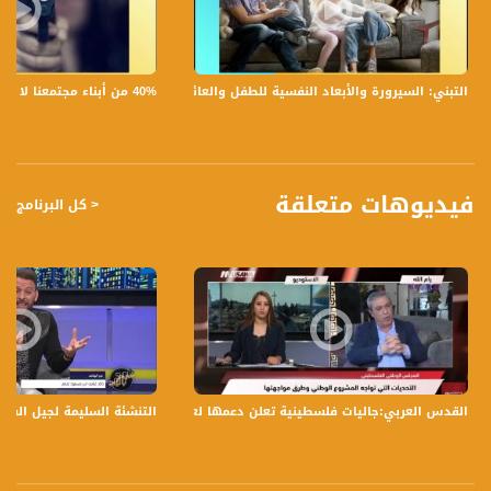
- المشاركة في المسيرة والأجواء، كيف كانت المسيرة في الأمس، ومن شارك؟
- أسئلة للشيخ وممكن للأب يوسف:
- في يوم الصيام الأول ما هي مقولتك للصائمين في هذا الشهر..
- نحن بحاجة للشعور بالآخر وتقبله، هل تجد أن رجال الدين والأئمة والكهنة ينقلون هذه
40% من أبناء مجتمعنا لا يشعرون بالأمان في بلداتهم!،الكاملة،صباحنا غير،28.6.2019،قناة مساواة
التبني: السيرورة والأبعاد النفسية للطفل والعائلة،الكاملة،صباحنا غير،30.6.2019،قناة مساواة
الرسالة بالدرجة الكافية؟
- ما هو دور القيادة الدينية في التأثير على تحديات اجتماعية كالعنف مثلاً..
فيديوهات متعلقة
< كل البرنامج
تسجيل حلقة 6-5-2019 على قناة اليوتيوب الرسمية
برنامج #صباحنا_غير يأتيكم يومياً عدا السبت في تمام الساعة 09:00 صباحاً بتوقيت القدس
قناة مساواة الفضائية، صوت فلسطينيي الداخل - لاول مرة منذ ٧٠ عام
قناة مساواة الفضائية تبث عبر الحيّز الفضائي الفلسطيني PalSat وعلى مدار القمر
NileSat من خلال التردد التالي :
القدس العربي:جاليات فلسطينية تعلن دعمها لعقد المجلس الوطني الفلسطيني!،مترو الص
التنشئة السليمة لجيل الشباب في المجال 
Downlink frequency - الترد :
12645 MHZ