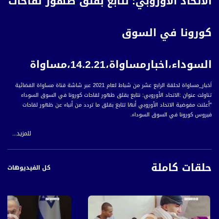
الاتحاد الأوروبي: نتابع بقلق ظهور لقاحات
كورونا في السوق
السوداء،اخبارمساواة،14.2.21،مساواة
اَخبار_مساواة لحلقة الرابع عشر من شباط لعام 2021 عبر شاشة قناة مساواة الفضائية
تناولت عنوان :الاتحاد الأوروبي: نتابع بقلق ظهور لقاحات كورونا في السوق السوداء
"أعلنت مفوضية الاتحاد الأوروبي أنها تتابع بقلق ما تردد من أنباء عن ظهور لقاحات
فيروس كورونا في السوق السوداء.
للمزيد...
وقال المتحدث باسم المفوضية، إريك مامير، إنه تتم مراقبة هذه الظاهرة عن كثب، كما
وتم تنشيط المكتب الأوروبي لمكافحة الاحتيال في مجال اللقاحات، التي من المحتمل أن
تكون مزيفة.
حلقات كاملة
كل الفيديوهات
وأشار مامير إلى أنه يجب على الجميع توخي الحذر الشديد، لأن اللقاح أكثر حساسية من
الدواء، وأن التطعيم ممكن بحقن مادة فعالة في جسم شخص سليم وليس مريضا،
وبالتالي يتعين التأكد بنسبة مئة بالمئة من أن القنوات التي يتم من خلالها شراء اللقاحات
هي شرعية وشفافة.