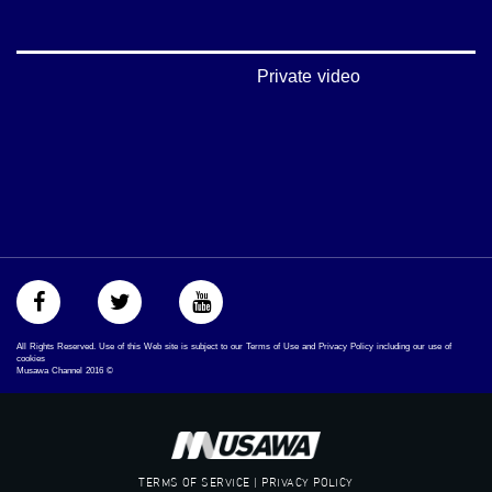
#شعب_واحد
#mosawah
#musawa
#musawachannel
Private video
mosawah.com#
#musawachannel.com
#Equality
#égalité
#مساواة
#حق
#عدالة
#تساوٍ
#تعادل
#تماثل
#تسوية
#معادلةْX
All Rights Reserved. Use of this Web site is subject to our Terms of Use and Privacy Policy including our use of
cookies
Musawa Channel
2016
©
TERMS OF SERVICE | PRIVACY POLICY