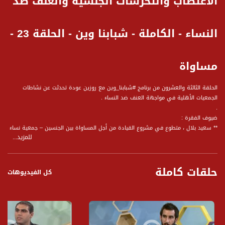
الاغتصاب والتحرشات الجنسية والعنف ضد
النساء - الكاملة - شبابنا وين - الحلقة 23 -
مساواة
الحلقة الثالثة والعشرون من برنامج #شبابنا_وين مع روزين عودة تحدثت عن نشاطات
الجمعيات الأهلية في مواجهة العنف ضد النساء .
.
ضيوف الفقرة :
** سعيد بلال ، متطوع في مشروع القيادة من أجل المساواة بين الجنسين – جمعية نساء
للمزيد...
ضد العنف
** سوار عوض ، مركزة خط الطوارئ في جمعية السوار
** هبه مزاوي ن مركزة مشروع رفع الوعي ، جمعية نساء ضد العنف
حلقات كاملة
كل الفيديوهات
وأجاب الضيوف على المحاور التالية :
هبه مزاوي :
1 اذا منحكي اليوم، عن أرقام، نسب، احصائيات، شو بتحكيلنا عن العنف ضد النساء؟
2 وبهذا المضمار، وين بتشوف جمعية نساء ضد العنف، دورها؟
3 ما هي آليات العمل في الجمعية؟