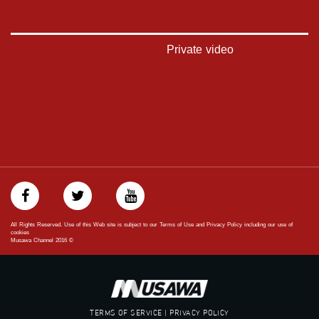
https://www.facebook.com/musawachannel
تويتر:
https://twitter.com/musawachannel
Private video
يوتيوب:
https://www.youtube.com/channel/UCwJbDUmIxc-JX8PX53ek2Zg/feed
بينترست:
https://www.pinterest.com/musawachannel
فيميو:
https://vimeo.com/musawachannel
غوغل+:
://plus.google.com/u/0/b/115185778161375637310/115185778161375637310/posts/p/pub?
All Rights Reserved. Use of this Web site is subject to our Terms of Use and Privacy Policy including our use of
_ga=1.123333704.2101815806.1418341384
cookies
Musawa Channel
2016
©
#_٤٨
48_#
‫#‏فلسطين_٤٨‬
‫#‏فلسطين_48‬
TERMS OF SERVICE | PRIVACY POLICY
‪falasteen_48#‎‬