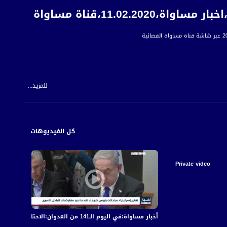
11.02،قناة مساواة
للمزيد...
 للمواطن العربي الفلسطيني في الداخل.
كل الفيديوهات
Private video
أخبار مساواة:في اليوم الـ141 من العدوان:الاحتلال يكثف قصفه على قطاع غزة مخلّفا عشرات الشهداء والجرحى
أخبار مساواة: في الي