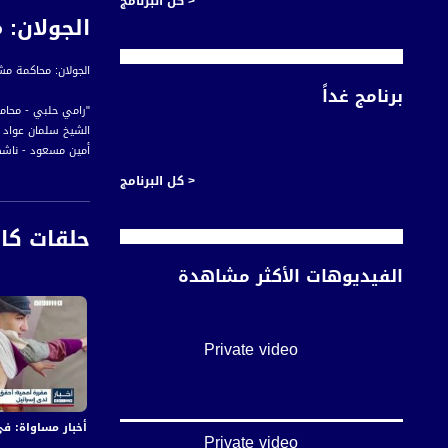
< كل البرنامج
الجولان: محا
الجولان: محاكمة مشايخ عا
برنامج غداً
"رامي حلبي - محام
الشيخ سلمان عواد 
أمين مسعود - ناش
أحمد أبو صالح - عض
< كل البرنامج
حلقات كا
أخبار مساواة هي نش
الفيديوهات الأكثر مشاهدة
#اخبار_مساواة يومياً الساعة 6:00 مس
قناة مساواة الفضائي
قناة مساواة الفضائية تبث عبر الحيّز 
Private video
Downlink frequency - الترد
12645 MHZ
أخبار مساواة: في اليوم الـ155 من العدوان:عشرات الشهداء والجرحى 
Polarity - الاستقطاب:
Private video