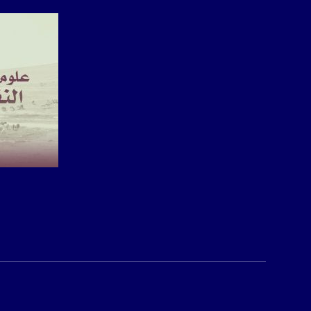
sawachannel.com
فيسبوك:
com/musawachannel
تويتر:
.com/musawachannel
يوتيوب:
X8PX53ek2Zg/feed
بينترست:
com/musawachannel
صفحة ال
فيميو:
com/musawachannel
غوغل+:
815806.1418341384
#_٤٨
48_#