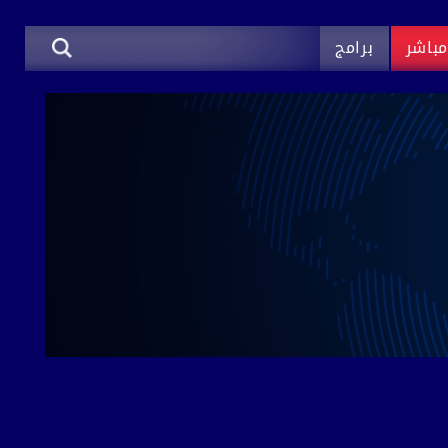
باشر
برامج