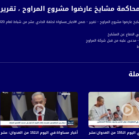
كمة مشايخ عارضوا مشروع المراوح ، تقرير،اخبار مساواة،.2020
رضوا مشروع المراوح - تقرير - ضمن #اخبار_مساواة لحلقة الحادي عشر من شباط لعام 2020 عبر شاشة قناة مساواة الفضائية
ي الدفاع عن المشايخ
- مدعى عليه من قبل شركة المراوح
ط
و اللجنة الشعبية ضد إقامة المراوح
ملة
رة إخبارية يومية على مدار الساعة لأبرز القضايا الاجتماعية، الاقتصادية، الثقافية والسياسية
اءً بتوقيت القدس
ة، صوت فلسطينيي الداخل - لاول مرة منذ ٧٠ عام
الفضائي الفلسطيني PalSat وعلى مدار القمر NileSat من خلال التردد التالي :
 :
في قصف الاحتلال المتواصل على قطاع غزة
أخبار مساواة:في اليوم الـ152 من العدوان: عشرات الشهداء والجرحى في قصف الاحتلال المتواصل على قطاع غزة