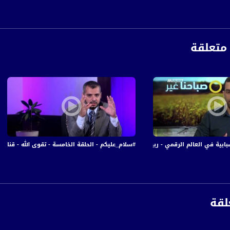
متعلقة
 العالم الرقمي - ربيع زيود - #صباحنا غير - 16-3-2017 - قناة مساواة
#سلام_عليكم - الحلقة الخامسة - تقوى الله - قناة مساواة الفض
anafalasteeni@m
لقة