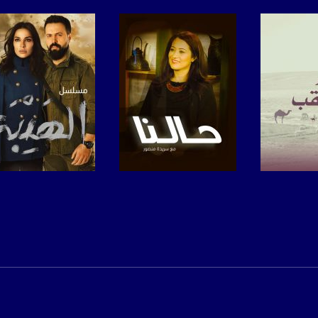
www.mu
https://www.facebook.
https://twitter
https://www.youtube.com/channel/UCwJbDUmIxc-J
https://www.pinterest.
برنامج
صفحة البرنامج
صفحة البرنامج
https://vimeo.
u/0/b/115185778161375637310/115185778161375637310/posts/p/pub?_ga=1.123333704.2101