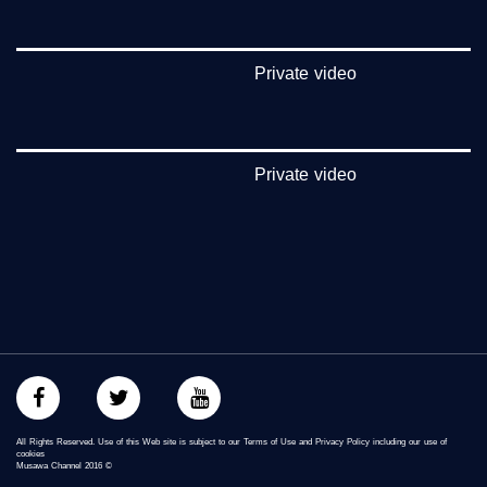
فيميو:
https://vimeo.com/musawachannel
Private video
غوغل+:
://plus.google.com/u/0/b/115185778161375637310/115185778161375637310/posts/p/pub?
_ga=1.123333704.2101815806.1418341384
Private video
#_٤٨
48_#
‫#‏فلسطين_٤٨‬
‫#‏فلسطين_48‬
‪falasteen_48#‎‬
‫#‏عرب_٤٨
‪‎arab_48#‬
‫#‏تواصل‬
‫#‏اكسر_حصارك‬
‫#‏بلشنا_نرجع‬
‫#‏شعب_واحد‬
‪#‎mosawah‬
#musawa
All Rights Reserved. Use of this Web site is subject to our Terms of Use and Privacy Policy including our use of
cookies
#musawachannel
Musawa Channel
2016
©
mosawah.com#