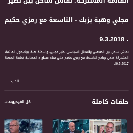
القائمة المشتركة؛ نقاش ساخن بين نظير
مجلي وهبة يزبك - التاسعة مع رمزي حكيم
، 9.3.2018
نقاش ساخن بين الصحفي والمحلل السياسي نظير مجلي، والباحثة هبة يزبك،حول القائمة
المشتركة ضمن برنامج التاسعة مع رمزي حكيم على قناة مساواة الفضائية (حلقة الجمعة
9.3.2017).
للمزيد...
المشاركون في الحلقة:
1 نضير مجلي، صحفي ومحلل سياسي
حلقات كاملة
كل الفيديوهات
2 هبة يزبك، باحثة
3 خالد خليفة، خبير بالشؤون الأمريكية
4 هديل قشوع شريقي، نائبة رئيس لجنة أولياء أمور