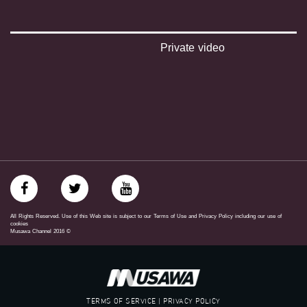
‫#‏تواصل‬
‫#‏اكسر_حصارك‬
‫#‏بلشنا_نرجع‬
‫#‏شعب_واحد‬
Private video
‪#‎mosawah‬
#musawa
#musawachannel
mosawah.com#
#musawachannel.com
‪#‎Equality‬
‪#‎égalité‬
‫#‏مساواة‬
‫#‏حق‬
‫#‏عدالة‬
‫#‏تساوٍ‬
‫#‏تعادل‬
All Rights Reserved. Use of this Web site is subject to our Terms of Use and Privacy Policy including our use of
‫#‏تماثل‬
cookies
Musawa Channel
2016
©
‫#‏تسوية‬
‫#‏معادلة‬
TERMS OF SERVICE | PRIVACY POLICY