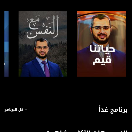
فيسبوك:
https://www.facebook.com/musawachannel
تويتر:
https://twitter.com/musawachannel
يوتيوب:
https://www.youtube.com/channel/UCwJbDUmIxc-JX8PX53ek2Zg/feed
بينترست:
https://www.pinterest.com/musawachannel
فيميو:
https://vimeo.com/musawachannel
صفحة البرنامج
صفحة البرنامج
غوغل+:
://plus.google.com/u/0/b/115185778161375637310/115185778161375637310/posts/p/pub?
_ga=1.123333704.2101815806.1418341384
برنامج غداً
< كل البرنامج
#_٤٨
48_#
‫#‏فلسطين_٤٨‬