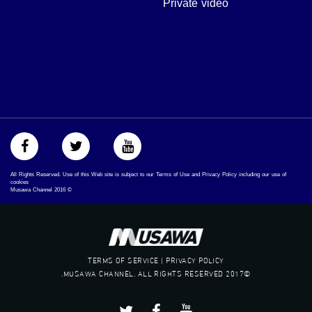
Private video
‫#‏مساواة‬
‫#‏حق‬
‫#‏عدالة‬
‫#‏تساوٍ‬
‫#‏تعادل‬
‫#‏تماثل‬
‫#‏تسوية‬
‫#‏معادلة‬
All Rights Reserved. Use of this Web site is subject to our Terms of Use and Privacy Policy including our use of
cookies
Musawa Channel
2016
©
TERMS OF SERVICE | PRIVACY POLICY
©2017 MUSAWA CHANNEL. ALL RIGHTS RESERVED.