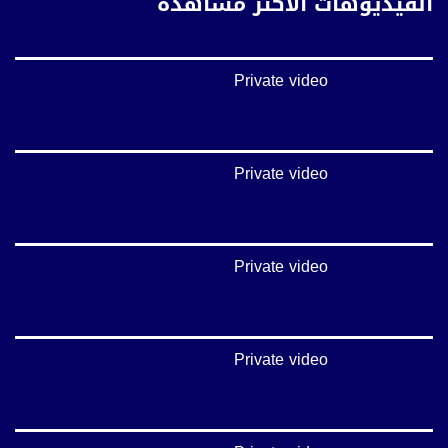
الفيديوهات الأكثر مشاهدة
غوغل+:
://plus.google.com/u/0/b/115185778161375637310/115185778161375637310/posts/p/pub?
_ga=1.123333704.2101815806.1418341384
Private video
#_٤٨
48_#
‫#‏فلسطين_٤٨‬
‫#‏فلسطين_48‬
Private video
‪falasteen_48#‎‬
‫#‏عرب_٤٨
‪‎arab_48#‬
‫#‏تواصل‬
Private video
‫#‏اكسر_حصارك‬
‫#‏بلشنا_نرجع‬
‫#‏شعب_واحد‬
‪#‎mosawah‬
#musawa
Private video
#musawachannel
mosawah.com#
#musawachannel.com
‪#‎Equality‬
‪#‎égalité‬