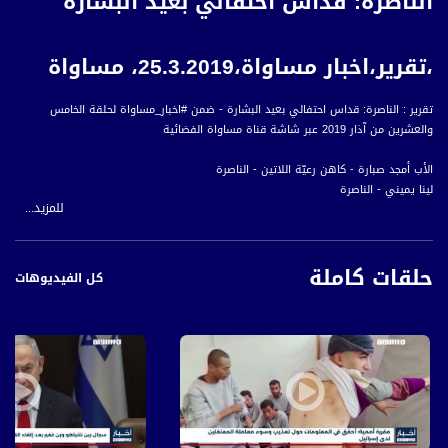
الناصرة: قداس احتفالي بعيد البشارة
،تقرير،اخبار مساواة،25.3.2019، مساواة
تقرير : الناصرة: قداس احتفالي بعيد البشارة - ضمن #اخبار_مساواة لحلقة الخامس
والعشرين من آذار 2019 عبر شاشة قناة مساواة الفضائية
الأب أمجد صبارة - كاهن رعيّة اللاتين - الناصرة
لينا يميني - الناصرة
للمزيد...
بسام شحتوت - رئيس نادي عائلة البشارة للاتين
حلقات كاملة
أخبار مساواة هي نشرة إخبارية يومية على مدار الساعة لأبرز القضايا الاجتماعية،
كل الفيديوهات
الاقتصادية، الثقافية والسياسية للمواطن العربي الفلسطيني في الداخل.
#اخبار_مساواة يومياً الساعة 6:00 مساءً بتوقيت القدس
قناة مساواة الفضائية، صوت فلسطينيي الداخل - لاول مرة منذ ٧٠ عام
قناة مساواة الفضائية تبث عبر الحيّز الفضائي الفلسطيني PalSat وعلى مدار القمر