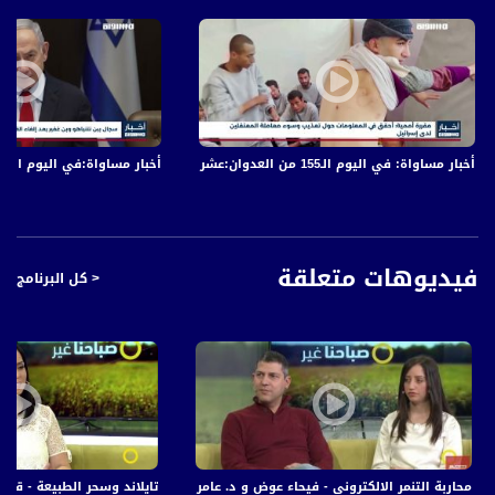
الاقتصادية، الثقافية والسياسية للمواطن العربي الفلسطيني في الداخل.
#اخبار_مساواة يومياً الساعة 6:00 مساءً بتوقيت القدس
قناة مساواة الفضائية، صوت فلسطينيي الداخل - لاول مرة منذ ٧٠ عام
قناة مساواة الفضائية تبث عبر الحيّز الفضائي الفلسطيني PalSat وعلى مدار القمر
NileSat من خلال التردد التالي :
أخبار مساواة: في اليوم الـ155 من العدوان:عشرات الشهداء والجرحى في قصف الاحتلال المتواصل على قطاع غزة
أخبار مساواة:في اليوم الـ152 من العدوان: عشرات الشهداء والجرحى في قصف الاحتلال المتواصل على قطاع غزة
Downlink frequency - الترد :
12645 MHZ
Polarity - الاستقطاب:
Horizontal
فيديوهات متعلقة
< كل البرنامج
Symb.Rate - معدل الترميز:
27.500 MS/s
FEC - تصحيح الخطأ :
5/6
عربسات Arabsat Badr 4 at 26.0 east
محاربة التنمر الالكتروني - فيحاء عوض و د. عامر جرايسي - #صباحنا_غير- 9-2-2017 - مساواة
تايلاند وسحر الطبيعة - قسطة ديب - صباحنا غير