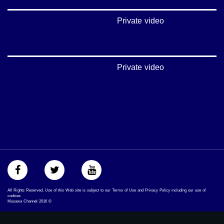
#musawa
#musawachannel
Private video
mosawah.com#
#musawachannel.com
#Equality
#égalité
#مساواة
Private video
#حق
#عدالة
#تساوٍ
#تعادل
#تماثل
#تسوية
#معادلة
All Rights Reserved. Use of this Web site is subject to our Terms of Use and Privacy Policy including our use of
cookies
Musawa Channel
2016
©