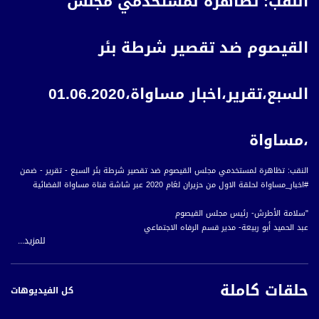
النقب: تظاهرة لمستخدمي مجلس
القيصوم ضد تقصير شرطة بئر
السبع،تقرير،اخبار مساواة،01.06.2020
،مساواة
النقب: تظاهرة لمستخدمي مجلس القيصوم ضد تقصير شرطة بئر السبع - تقرير - ضمن
#اخبار_مساواة لحلقة الاول من حزيران لعَام 2020 عبر شاشة قناة مساواة الفضائية
"سلامة الأطرش- رئيس مجلس القيصوم
عبد الحميد أبو ربيعة- مدير قسم الرفاه الاجتماعي
للمزيد...
سحر الصانع- مديرة قسم الشؤون النفسية
عقل الأطرش- مواطن من قرية مولداه
حلقات كاملة
كل الفيديوهات
أخبار مساواة هي نشرة إخبارية يومية على مدار الساعة لأبرز القضايا الاجتماعية،