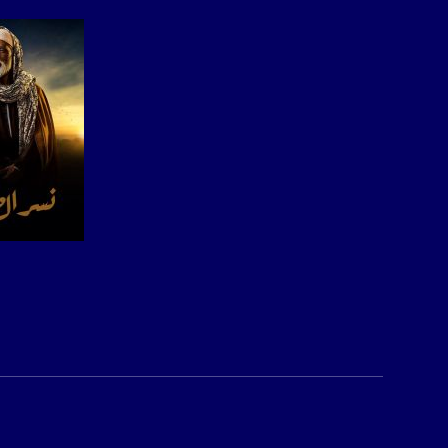
الموقع الالكتروني:
sawachannel.com
فيسبوك:
com/musawachannel
تويتر:
.com/musawachannel
يوتيوب:
X8PX53ek2Zg/feed
بينترست:
صفحة ال
com/musawachannel
فيميو:
com/musawachannel
غوغل+:
815806.1418341384