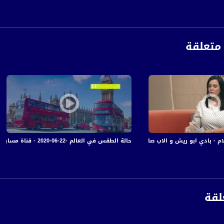
متعلقة
بادي ابو ريش و الاب صالح خوري - #تغطية_خاصة - 28-11-2016- مساواة
حالة الطقس في العالم -22-06-2020 - قناة مساواة الفضائية - MusawaChannel
لقة
anafalasteeni@m