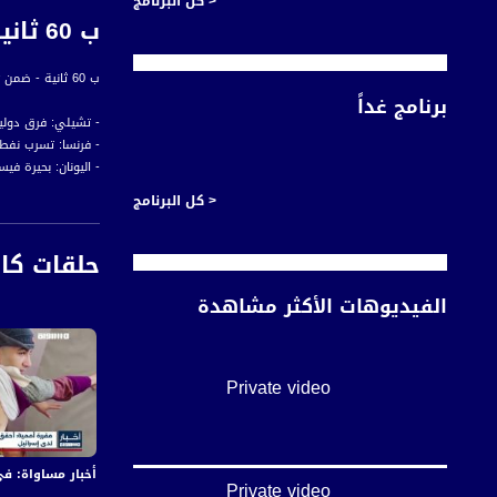
< كل البرنامج
ب 60 ثانية - لندن: أسد يحاول التخلص من أوراق الاشجار التي التصقت في فمه -،19-10-2018
ب 60 ثانية - ضمن #اخبار_مساواة لحلقة التاسع عشر من اكتوبر 2018 عبر شاشة قناة مساواة الفضائية
برنامج غداً
- تشيلي: فرق دولي
- فرنسا: تسرب نفط
- اليونان: بحيرة ف
- بانكوك: فنانة تص
< كل البرنامج
- لندن: أسد يحاول 
حلقات كا
أخبار مساواة هي نش
الفيديوهات الأكثر مشاهدة
#اخبار_مساواة يومياً الساعة 6:00 مس
قناة مساواة الفضائي
Private video
قناة مساواة الفضائية تبث عبر الحيّز 
Downlink frequency - الترد
أخبار مساواة: في اليوم الـ155 من العدوان:عشرات الشهداء والجرحى 
12645 MHZ
Private video