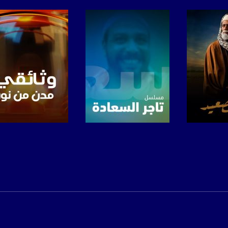
www.mu
https://www.facebook.
https://twitter
https://www.youtube.com/channel/UCwJbDUmIxc-J
برنامج
صفحة البرنامج
صفحة البرنامج
https://www.pinterest.
https://vimeo.
u/0/b/115185778161375637310/115185778161375637310/posts/p/pub?_ga=1.123333704.2101