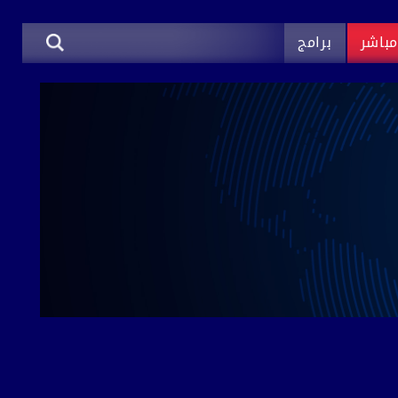
باشر
برامج