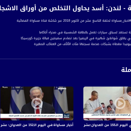
ة تستعد لسباق سيارات تعمل بالطاقة الشمسية في صحراء أتاكاما
ي يغلق شواطئ شهيرة في الريفيرا بعد تصادم سفينتين قبالة جزيرة كورسيكا
يسيونيدا مغطاة بشبكات ضخمة نسجتها مئات الآلآف من العناكب الصغيرة
مم ممرا يضم مئات الآلآف من المنحوتات الصغيرة من الجماجم المصنوعة من الخزف
التخلص من أوراق الاشجار التي التصقت في فمه داخل حديقة الحيوانات
ملة
رة إخبارية يومية على مدار الساعة لأبرز القضايا الاجتماعية، الاقتصادية، الثقافية والسياسية
اءً بتوقيت القدس
ة، صوت فلسطينيي الداخل - لاول مرة منذ ٧٠ عام
الفضائي الفلسطيني PalSat وعلى مدار القمر NileSat من خلال التردد التالي :
 :
في قصف الاحتلال المتواصل على قطاع غزة
أخبار مساواة:في اليوم الـ152 من العدوان: عشرات الشهداء والجرحى في قصف الاحتلال المتواصل على قطاع غزة