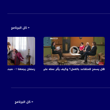
< كل البرنامج
هل يسمح للمتقاعد بالعمل؟ وكيف يأثر عمله على المبلغ الذي يحصل عليه من التأمين؟،ج2،حالنا - 018
رمضان يجمعنا ! - صبحي حصري، إباء منذر - الحلقة
< كل البرنامج