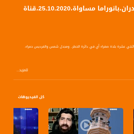
تحذيرات من عودة سريعة لكورونا بين العرب،عز الدين بدران،بانوراما مساواة،25.10.2020،قناة
ن اثنتي عشرة بلدة صفراء أي في دائرة الخطر.. ومجدل شمس والفرديس حمراء.
للمزيد...
كل الفيديوهات
الفلسطيني لرصد مختلف القضايا التي يعيشها المجتمع العربي هنا وإبراز تفاصيلها