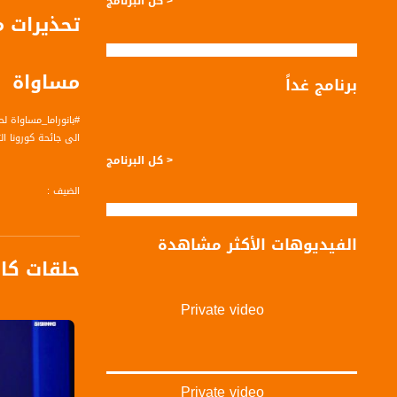
< كل البرنامج
مساواة
برنامج غداً
#بانوراما_مساواة لحلقة الخامس و
الى جائحة كورونا ا
< كل البرنامج
الضيف :
عز الدين بدران - 
الفيديوهات الأكثر مشاهدة
حلقات كا
محاور:
عز الدين الوضع في 
في حديث انه سيتم
Private video
بانوراما مساواة - 
Private video