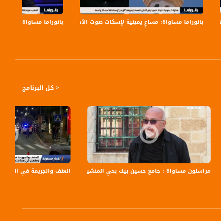
بانوراما مساواة: مساعٍ يمينية لإسكات صوت الآذان
بانوراما مساواة: بن غفير
< كل البرنامج
اة الفضائية
مراسلون مساواة : جامع حسين بيك بحي المنشية في يافا شاهد على النكبة..
العنف والجريمة في المجتمع ال