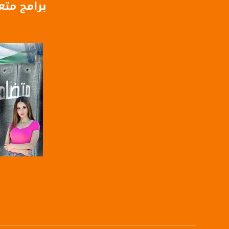
برامج متع
للتواصل:
بريد الكتروني:
usawachannel.com
للتفاعل:
الموقع الالكتروني:
sawachannel.com
فيسبوك:
com/musawachannel
تويتر:
.com/musawachannel
صفحة ال
يوتيوب:
X8PX53ek2Zg/feed
بينترست:
com/musawachannel