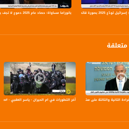
داد وتقديم: مصطفى عاطف قبلاوي، مريم فرح ومرام مصلح
ة، صوت فلسطينيي الداخل - لاول مرة منذ ٧٠ عام
 تودّع 2025 بصورة قاتمة
بانوراما مساواة: حصاد عام 2025 دموع لا تجف بنار الجريمة و اليمين يفرض قبضته والفاشية تقترب
الفضائي الفلسطيني PalSat وعلى مدار القمر NileSat من خلال التردد التالي :
 :
متعلقة
الثانية والثالثة على مشروع قانون إقرار الميزانية،اخبارمساواة،24.08.2020.مساواة
آخر التطورات في ام الحيران - ياسر العقبي - #صباحنا_غير- 30-1-2017- قناة مساو